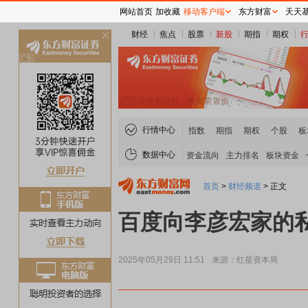
网站首页
加收藏
移动客户端
东方财富
天天
财经
焦点
股票
新股
期指
期权
关
闭
行情中心
指数
期指
期权
个股
板
数据中心
资金流向
主力排名
板块资金
首页
>
财经频道
>
正文
百度向李彦宏家的
2025年05月29日 11:51
来源：红星资本局
煤