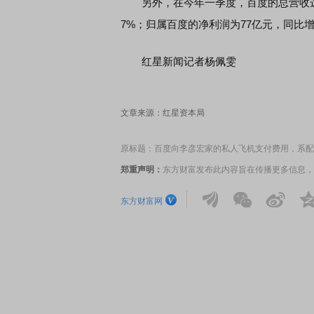
另外，在今年一季度，百度的总营收达3
7%；归属百度的净利润为77亿元，同比增
席连线｜东方财富证券陈果：A股再平衡的
债券知识通识：从基础认
红星新闻记者杨佩雯
，将吹向何处
文章来源：红星资本局
原标题：百度向李彦宏家的私人飞机支付费用，系配
郑重声明：
东方财富发布此内容旨在传播更多信息，
东方财富网