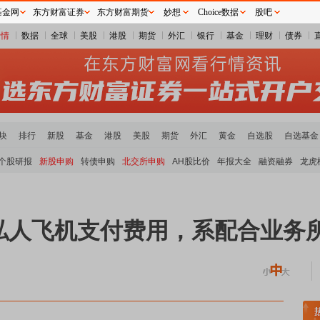
基金网
东方财富证券
东方财富期货
妙想
Choice数据
股吧
行情
数据
全球
美股
港股
期货
外汇
银行
基金
理财
债券
块
排行
新股
基金
港股
美股
期货
外汇
黄金
自选股
自选基金
个股研报
新股申购
转债申购
北交所申购
AH股比价
年报大全
融资融券
龙虎
私人飞机支付费用，系配合业务
炭板块领涨
贵金属板块走强
半导体板块活跃
沪深资金流向
A股估值分析全览