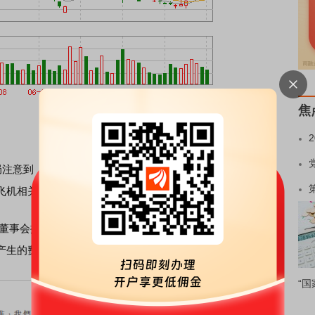
焦
局注意到，
百度
集团（09888.HK；BIDU.US）在财报中披露
飞机相关费用。
，经董事会批准，其向李彦宏支付其为配合
百度
集团的业务所
产生的费用及开支。
“国