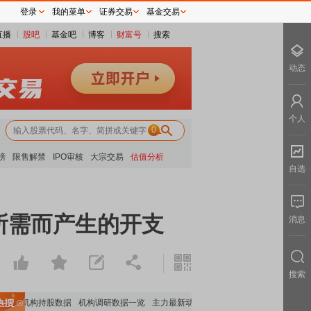
登录
我的菜单
证券交易
基金交易
直播
股吧
基金吧
博客
财富号
搜索
动态
个人
0
榜
限售解禁
IPO审核
大宗交易
估值分析
自选
所需而产生的开支
消息
搜索
重要机构持股数据
机构调研数据一览
主力最新动向
上市公司限售股解禁一览
昨