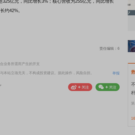
25亿元，同比增长3%；核心营收为255亿元，同比增长
长约42%。
知到特色品种
了解北交所知识 做理性投资者
市
责任编辑：6
合业务所需而产生的开支
与本站立场无关，不构成投资建议。据此操作，风险自担。
举报
第
1