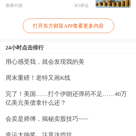
券商中国
363评论
打开东方财富APP查看更多内容
24小时点击排行
用心感受我，就会发现我的美
周末重磅！老特又画K线
完了！美国……打个伊朗还弹药不足……40万
王石在文中表示：“2017年，我从万科
亿美元美债拿什么还？
退休。在外界看来，王石就是万科，万
会卖是师傅，揭秘卖股技巧~~~
科就是王石。我认可，万科是我创建
幸运大抽奖，注意这些坑…
的、制度是我建立的、团队是我培养