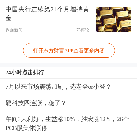
中国央行连续第21个月增持黄
金
界面新闻
75评论
打开东方财富APP查看更多内容
王石早在2017年6月时就已退任万科董
24小时点击排行
事会主席一职。彼时66岁的王石通过微
7月以来市场震荡加剧，选老登or小登？
信朋友圈表示，“今天，万科公告了新
硬科技四连涨，稳了？
一届董事会成员候选名单。我在酝酿董
事会换届时，已决定不再作为万科董事
午间3大利好，生益涨10%，胜宏涨12%，26个
PCB股集体涨停
被提名。”并将接力棒交给郁亮。