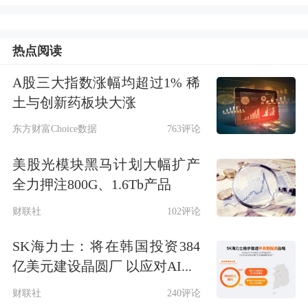
热点阅读
A股三大指数涨幅均超过1% 稀
土与创新药板块大涨
东方财富Choice数据
763评论
美股光模块黑马计划大幅扩产
全力押注800G、1.6Tb产品
财联社
102评论
SK海力士：将在韩国投资384
亿美元建设晶圆厂 以应对AI...
财联社
240评论