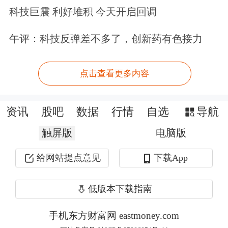
科技巨震 利好堆积 今天开启回调
与此同时，万科董事会审议通过相关议
午评：科技反弹差不多了，创新药有色接力
案，为充分肯定王石过去33年对公司做
出的不可替代的贡献，董事会委任王石
点击查看更多内容
为董事会名誉主席；王石作为名誉主
席，不是公司的董事、监事或高级管理
资讯
股吧
数据
行情
自选
导航
人员，不参与公司治理。
触屏版
电脑版
根据万科《2018年度社会责任报告》披
给网站提点意见
下载App
露，王石的工作主要是为
教育
扶贫出
低版本下载指南
力、出席气候大会、宣传
垃圾分类
等。
手机东方财富网 eastmoney.com
尽管已不参与公司经营或治理，但王石