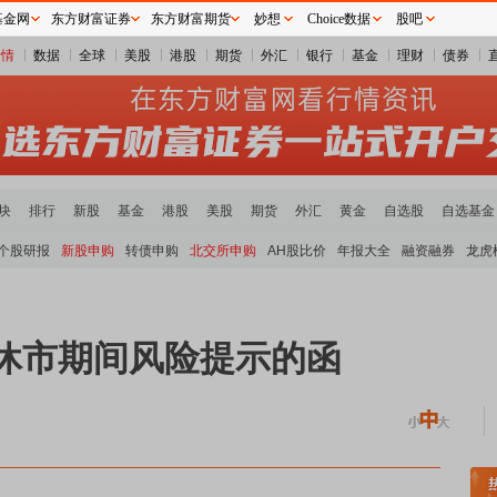
基金网
东方财富证券
东方财富期货
妙想
Choice数据
股吧
行情
数据
全球
美股
港股
期货
外汇
银行
基金
理财
债券
块
排行
新股
基金
港股
美股
期货
外汇
黄金
自选股
自选基金
个股研报
新股申购
转债申购
北交所申购
AH股比价
年报大全
融资融券
龙虎
节休市期间风险提示的函
土板块领涨
元件板块走强
半导体板块活跃
沪深资金流向
A股估值分析全览
重