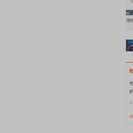
知到特色品种
了解北交所知识 做理性投资者
市
上
4