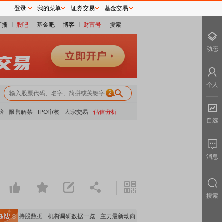
登录
我的菜单
证券交易
基金交易
直播
股吧
基金吧
博客
财富号
搜索
动态
个人
2
榜
限售解禁
IPO审核
大宗交易
估值分析
自选
消息
搜索
要机构持股数据
机构调研数据一览
主力最新动向
上市公司限售股解禁一览
昨日