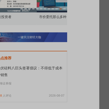
价委托那么多种，究竟怎么用？
北交所顶格打新居然只能
一键关注财经大咖
热点推荐
光伏硅料八巨头签署倡议：不得低于成本
价销售
海证券报
08
人评论
2026-08-07