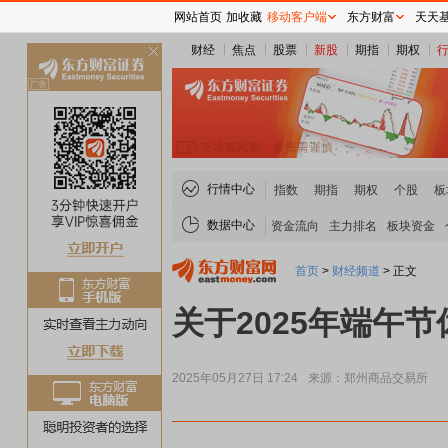
网站首页
加收藏
移动客户端
东方财富
天天
财经
焦点
股票
新股
期指
期权
关
闭
行情中心
指数
期指
期权
个股
板
数据中心
资金流向
主力排名
板块资金
首页
>
财经频道
>
正文
关于2025年端午
2025年05月27日 17:24
来源：郑州商品交易所
稀