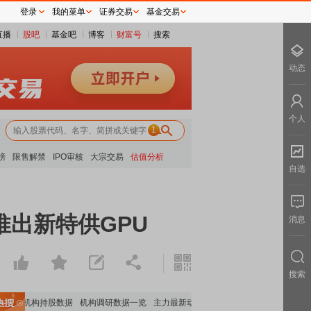
登录
我的菜单
证券交易
基金交易
直播
股吧
基金吧
博客
财富号
搜索
动态
个人
1
榜
限售解禁
IPO审核
大宗交易
估值分析
自选
推出新特供GPU
消息
搜索
重要机构持股数据
机构调研数据一览
主力最新动向
上市公司限售股解禁一览
昨