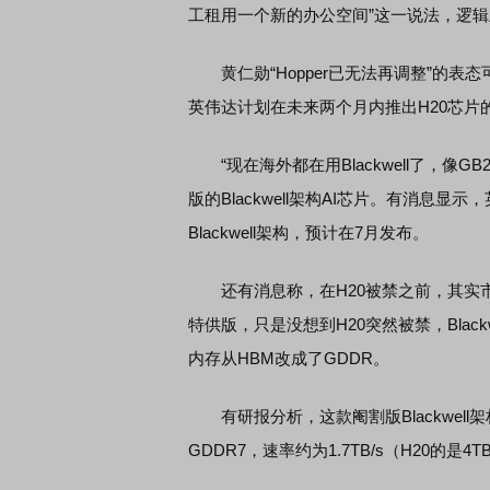
工租用一个新的办公空间”这一说法，逻
黄仁勋“Hopper已无法再调整”的表
英伟达计划在未来两个月内推出H20芯
“现在海外都在用Blackwell了，像G
版的Blackwell架构AI芯片。有消息
Blackwell架构，预计在7月发布。
还有消息称，在H20被禁之前，其实市场上
特供版，只是没想到H20突然被禁，Bla
内存从HBM改成了GDDR。
有研报分析，这款阉割版Blackwell架
GDDR7，速率约为1.7TB/s（H20的是