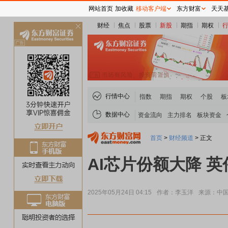
网站首页
加收藏
移动客户端
东方财富
天天
财经
焦点
股票
新股
期指
期权
关
闭
行情中心
指数
期指
期权
个股
板
数据中心
资金流向
主力排名
板块资金
首页
>
财经频道
>
正文
AI芯片份额大降 
2025年05月24日 04:15
作者：李玉洋
来源：中
煤