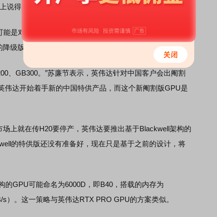
辑上说得通。
态可能是对路透社此前报道的一个回应。近期，路透社曾披露，
片的降级版本，试图维持并提升在华市场销量。
B200、GB300。”苏廉节表示，英伟达针对中国客户会出阉割
显示，英伟达开始着手新的中国特供产品，而这个新阉割版GPU是
就在传H20要停产，英伟达要推出基于Blackwell架构的
ckwell的特供版还没有准备好，现在只是基于之前的设计，将
构的GPU可能命名为6000D，即B40，搭载的内存为
4TB/s）。这一策略与英伟达RTX PRO GPU的方案类似。