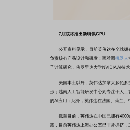
席连线｜东方财富证券陈果：A股再平衡的
债券知识通识：从基础认
，将吹向何处
7月或将推出新特供GPU
公开资料显示，目前英伟达在全球拥有
负责核心产品设计和研发；西雅图
机器人
子计算研究，佛罗里达大学NVIDIA AI
美国本土以外，英伟达加拿大多伦多空
形；越南人工智能研发中心则专注于人工
的AI应用；此外，英伟达在法国、荷兰、
截至目前，英伟达在中国已拥有4000
露，目前英伟达上海办公室已非常拥挤，