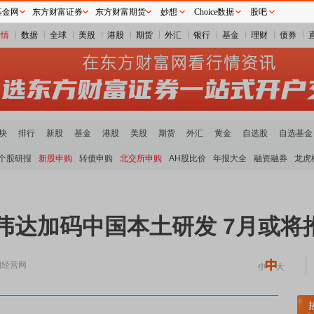
基金网
东方财富证券
东方财富期货
妙想
Choice数据
股吧
行情
数据
全球
美股
港股
期货
外汇
银行
基金
理财
债券
块
排行
新股
基金
港股
美股
期货
外汇
黄金
自选股
自选基金
个股研报
新股申购
转债申购
北交所申购
AH股比价
年报大全
融资融券
龙虎
英伟达加码中国本土研发 7月或将
国经营网
炭板块领涨
贵金属板块走强
半导体板块活跃
沪深资金流向
A股估值分析全览