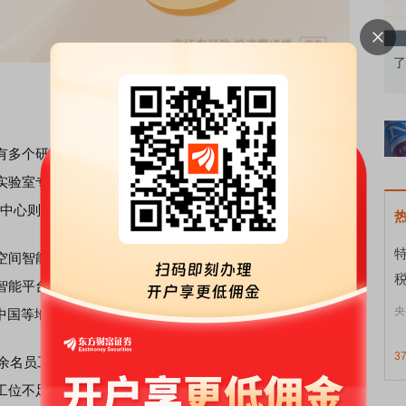
知到特色品种
了解北交所知识 做理性投资者
多个研发点，全球总部位于美国加利福尼亚州圣克拉拉，
实验室专注于
机器人
研究，波士顿量子计算研究中心推动量
技术中心则与大学合作来推动
人工智能
教育
和研究。
间智能实验室研究包括计算机视觉、机器学习和计算机图
智能平台的开发，支持医疗、
教育
、交通和金融等关键行业
央
中国等地有办公室。
3
余名员工，分布在上海、北京和深圳等地。有英伟达员工透
工位不足的情况需要缓解。结合英伟达中国前述的“为现有员