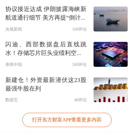
协议接近达成 伊朗披露海峡新
航道通行细节 美方再提“倒计...
央视新闻
160评论
闪迪、西部数据盘后直线跳
水！存储芯片巨头业绩利空...
券商中国
268评论
新建仓！外资最新潜伏这23股
最强牛股在列
数据宝
48评论
打开东方财富APP查看更多内容