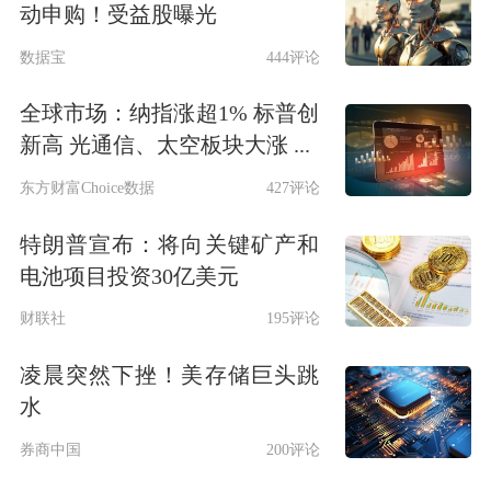
动申购！受益股曝光
数据宝
444评论
全球市场：纳指涨超1% 标普创
新高 光通信、太空板块大涨 ...
东方财富Choice数据
427评论
特朗普宣布：将向关键矿产和
电池项目投资30亿美元
财联社
195评论
凌晨突然下挫！美存储巨头跳
水
券商中国
200评论