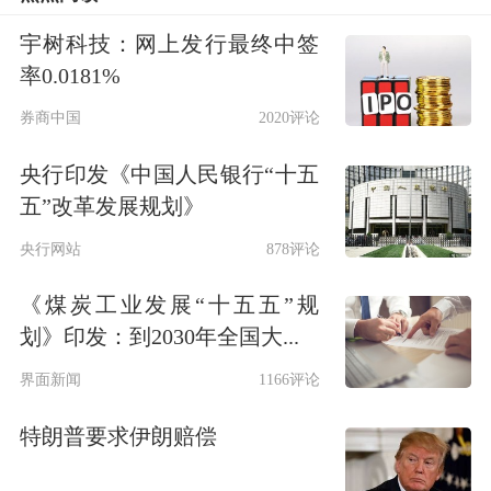
月底至8月下旬生猪价格迎来一波上涨
宇树科技：网上发行最终中签
行情；2024年冬季生猪疫病实际影响有
率0.0181%
限，根据钢联数据，仔猪出生数和仔猪
券商中国
2020评论
成活率均较高，预计2025年7—9月生猪
央行印发《中国人民银行“十五
供应偏宽松。
五”改革发展规划》
央行网站
878评论
《煤炭工业发展“十五五”规
划》印发：到2030年全国大...
界面新闻
1166评论
特朗普要求伊朗赔偿