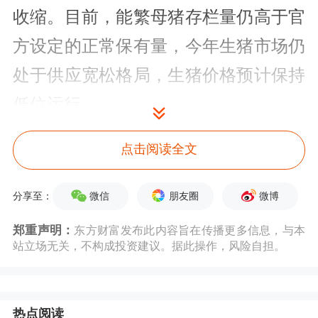
收缩。目前，能繁母猪存栏量仍高于官
方设定的正常保有量，今年生猪市场仍
处于供应宽松格局，生猪价格预计保持
低位运行。
疫病影响有限
点击阅读全文
今年以来，市场关于生猪疫病的各类消
微信
朋友圈
微博
分享至：
息较多。由于冬季是生猪疫病高发期，
郑重声明：
东方财富发布此内容旨在传播更多信息，与本
呼吸道等疾病导致仔猪存活率低，进而
站立场无关，不构成投资建议。据此操作，风险自担。
导致每年7—9月阶段性供应偏紧。2023
年冬季生猪疫病较为严重，导致去年6
热点阅读