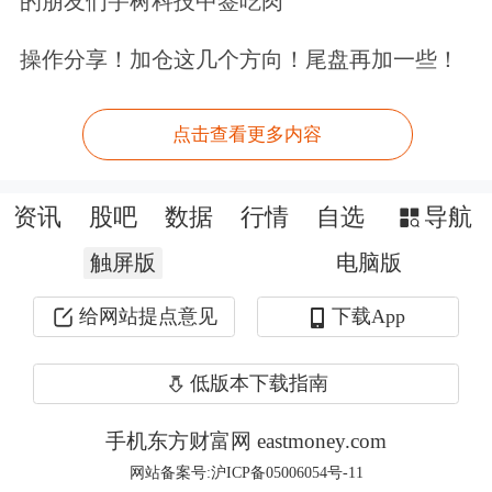
的朋友们宇树科技中签吃肉
操作分享！加仓这几个方向！尾盘再加一些！
点击查看更多内容
资讯
股吧
数据
行情
自选
导航
触屏版
电脑版
图为商品猪出栏均重（单位：千克）
给网站提点意见
下载App
仔猪销售情况良好
低版本下载指南
从仔猪到商品猪出栏大概需要6个月，
手机东方财富网 eastmoney.com
前期补栏仔猪，正好赶上中秋国庆“双
网站备案号:沪ICP备05006054号-11