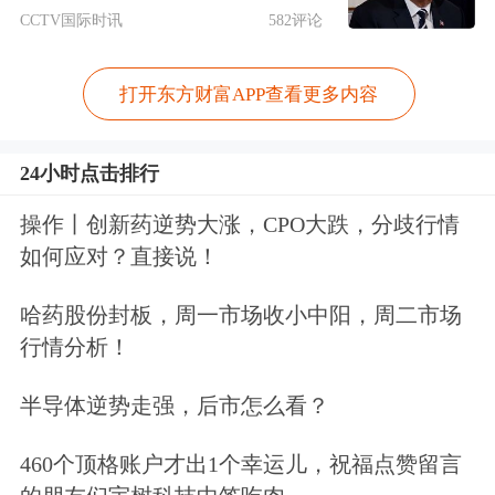
图为仔猪成活率（单位：%）
CCTV国际时讯
582评论
二育观望情绪较浓
打开东方财富APP查看更多内容
目前标肥价差已从前期极低的位置快速
24小时点击排行
上行，叠加天气逐渐转暖、大猪需求减
操作丨创新药逆势大涨，CPO大跌，分歧行情
弱，养殖主体二育观望情绪浓厚，大猪
如何应对？直接说！
逐渐出栏，出栏均重稳步抬升，供应有
哈药股份封板，周一市场收小中阳，周二市场
所增加，利空当前猪价。但现阶段生猪
行情分析！
价格重心较低，如果价格持续下跌，会
半导体逆势走强，后市怎么看？
导致二育需求增加，在一定程度上又为
价格带来支撑。
460个顶格账户才出1个幸运儿，祝福点赞留言