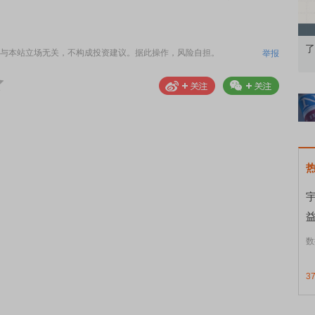
果：A股再平衡的
债券知识通识：从基础认知到特色品种
了
与本站立场无关，不构成投资建议。据此操作，风险自担。
举报
数
3