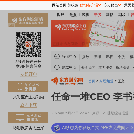
网站首页
加收藏
移动客户端
东方财富
天天
财经
焦点
股票
新股
期指
期权
关
闭
行情中心
指数
期指
期权
个股
板
数据中心
资金流向
主力排名
板块资金
首页
>
财经频道
>
正文
任命一堆CEO 李
2025年05月22日 22:47
来源：21世纪经济报道
AI妙想为你解读全文 APP内免费阅读