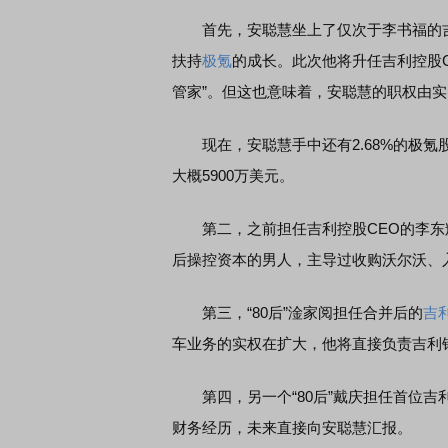
首先，安聪慧坐上了仅次于李书福的吉利
扶持
极氪
的成长。此次他将升任吉利控股
管家”。但这也意味着，安聪慧的职权由
现在，安聪慧手中还有2.68%的极氪
大概5900万美元。
第二，之前担任吉利控股CEO的李东
后操控资本的男人，主导过收购沃尔沃、
第三，“80后”淦家阅担任合并后的
吉
车业务的实权在扩大，他将直接负责吉利
第四，另一个“80后”戴庆担任首位吉
财务经历，未来直接向安聪慧汇报。