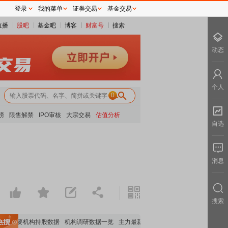
登录
我的菜单
证券交易
基金交易
直播
股吧
基金吧
博客
财富号
搜索
动态
个人
0
榜
限售解禁
IPO审核
大宗交易
估值分析
自选
消息
搜索
重要机构持股数据
机构调研数据一览
主力最新动向
上市公司限售股解禁一览