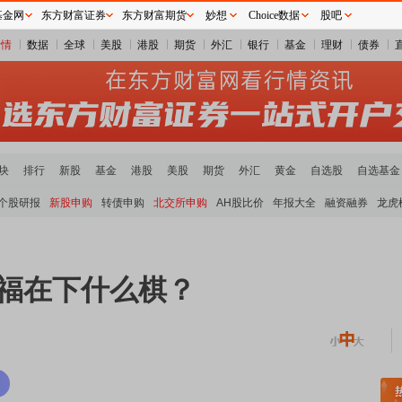
基金网
东方财富证券
东方财富期货
妙想
Choice数据
股吧
行情
数据
全球
美股
港股
期货
外汇
银行
基金
理财
债券
块
排行
新股
基金
港股
美股
期货
外汇
黄金
自选股
自选基金
个股研报
新股申购
转债申购
北交所申购
AH股比价
年报大全
融资融券
龙虎
书福在下什么棋？
稀土板块领涨
元件板块走强
半导体板块活跃
沪深资金流向
A股估值分析全览