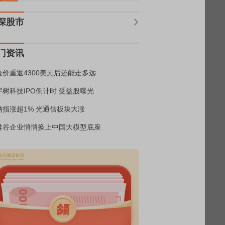
深股市
门资讯
金价重返4300美元后还能走多远
宇树科技IPO倒计时 受益股曝光
纳指涨超1% 光通信板块大涨
硅谷企业悄悄换上中国大模型底座