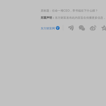
原标题：任命一堆CEO，李书福在下什么棋？
EDMI K90 至尊版 新品发布会
首席连线｜东方财富证券陈
郑重声明：
东方财富发布此内容旨在传播更多信息，
风，将吹向何处
东方财富网