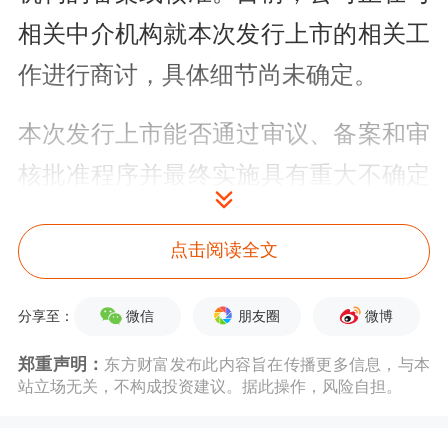
相关中介机构就本次发行上市的相关工
作进行商讨，具体细节尚未确定。
本次发行上市能否通过审议、备案和审
核批准程序并最终实施具有重大不确定
性。公司将依据相关法规的规定，及时
点击阅读全文
履行信息披露义务。
作为智能产品ODM龙头，龙旗科技为
微信
朋友圈
微博
分享至：
全球头部
消费电子
品牌商和领先科技企
郑重声明：
东方财富发布此内容旨在传播更多信息，与本
站立场无关，不构成投资建议。据此操作，风险自担。
业提供智能产品综合服务，主要客户包
括小米、三星、联想、荣耀、OPPO、