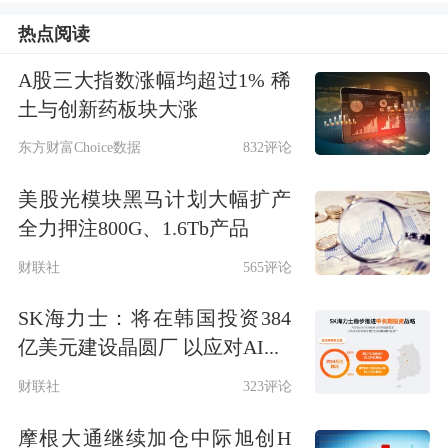
vivo等。目前公司形成了涵盖智能手
热点阅读
机、平板电脑、智能手表/手环、AI
A股三大指数涨幅均超过1% 稀
土与创新药板块大涨
PC、汽车电子、TWS耳机和XR产品的
东方财富Choice数据
832评论
布局体系。
美股光模块黑马计划大幅扩产
从业绩层面来看，2024年公司实现营业
全力押注800G、1.6Tb产品
收入463.82亿元，同比增长70.62%；归
财联社
565评论
母净利润5.01亿元，同比下降17.21%。
SK海力士：将在韩国投资384
今年一季报营业收入为93.8亿元，同比
亿美元建设晶圆厂 以应对AI...
下降9.3%；归母净利润为1.54亿元，同
财联社
323评论
比上升20.3%。
摩根大通继续加仓中际旭创H