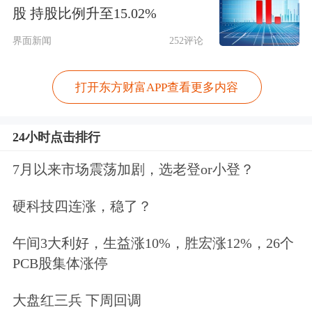
股 持股比例升至15.02%
在此前举行的业绩说明会上，龙旗科技
界面新闻
252评论
表示，过去一段时间，整个行业的毛利
率先是经历了几个季度的下降，近期又
打开东方财富APP查看更多内容
开始逐步回升，这是行业发展的合理趋
势。从手机ODM角度来看，当前行业
24小时点击排行
的集中度已相对确定。总体而言，公司
7月以来市场震荡加剧，选老登or小登？
的毛利率应该会维持在行业合理的水
硬科技四连涨，稳了？
平，会随着整个市场竞争态势以及外部
午间3大利好，生益涨10%，胜宏涨12%，26个
环境的变化而略有波动，但长期来看是
PCB股集体涨停
相对稳定的。
大盘红三兵 下周回调