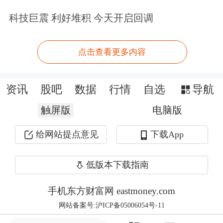
在国际业务发展上，龙旗科技表示，全
科技巨震 利好堆积 今天开启回调
球化是公司的重要战略，公司不断推进
国内和海外制造能力的发展和创新。目
点击查看更多内容
前国内设有惠州、南昌两大基地；国外
在越南和印度布局生产基地。
资讯
股吧
数据
行情
自选
导航
触屏版
电脑版
越南基地一开始涉及部分AIoT产品的
给网站提点意见
下载App
EMS业务，现在已经扩展到了AR眼
镜、
AI眼镜
、手机以及平板等项目，更
低版本下载指南
多面向欧美客户，呈现出多品类发展态
手机东方财富网 eastmoney.com
势。印度基地以手机为主，随着关税以
网站备案号:沪ICP备05006054号-11
及客户需求等方面的变化，印度基地的