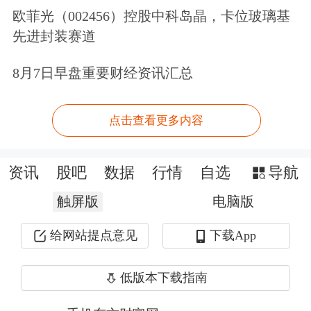
划项下的累计回购金额21亿美元。
欧菲光（002456）控股中科岛晶，卡位玻璃基
先进封装赛道
在
无人驾驶
方面，截至2025年5月
，萝
8月7日早盘重要财经资讯汇总
卜快跑在全球累计提供超1100万次的出
行服务。今年一季度，萝卜快跑在全球
点击查看更多内容
提供超140万次出行服务
，同比增长
75%。
资讯
股吧
数据
行情
自选
导航
今年以来，萝卜快跑正在推进全球化。
触屏版
电脑版
目前，萝卜快跑已在迪拜开启公开道路
给网站提点意见
下载App
验证测试；在香港的测试区域也得到进
低版本下载指南
一步扩大。此外，Apollo与神州租车达