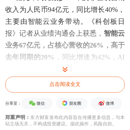
收入为人民币94亿元，同比增长40%，
主要由智能云业务带动。《科创板日
报》记者从业绩沟通会上获悉，
智能云
业务67亿元，占核心营收的26%，高于
去年同期的20%
，同比增速为42%，AI
相关收入实现三位数的同比增长。
点击阅读全文
爱奇艺
收入为人民币72亿元，同比减少
9% 。财报还显示，3月，百度APP月活
微信
朋友圈
微博
分享至：
用户达7.24亿，同比增长7%。
郑重声明：
东方财富发布此内容旨在传播更多信息，与本
站立场无关，不构成投资建议。据此操作，风险自担。
值得注意的是，截至2025年3月31日，