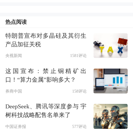
百度自由现金流为负人民币89亿元，不
包括爱奇艺后的自由现金流为负人民币
热点阅读
92亿元，主要由于AI业务投资增加
。
特朗普宣布对多晶硅及其衍生
产品加征关税
今年4月，百度推出增强版文心大模型
央视新闻
1581评论
4.5 Turbo和文心X1 Turbo。百度创始人
这国宣布：禁止铜精矿出
李彦宏在业绩会上表示，
将按照原计划
口！“算力金属”影响多大？
在6月30日开源文心大模型4.5系列
。在
券商中国
158评论
移动搜索上，已有约35%搜索结果由AI
DeepSeek、腾讯等深度参与 宇
生成，高于1月份的22%。不过，AI搜
树科技战略配售名单来了
索的商业模式与传统搜索不同，百度高
中国证券报
577评论