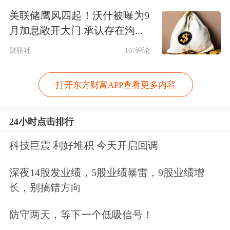
管表示，
AI搜索商业化还处于初期阶
美联储鹰风四起！沃什被曝为9
段，还有待时间来推进，预计短期内会
月加息敞开大门 承认存在沟...
有一定的利润压力。
财联社
107评论
此外，从年初到4月，百度AI生成的
数
打开东方财富APP查看更多内容
字人
视频增长超30倍；一季度，智能体
为客户创造的收入同比增长30倍。李彦
24小时点击排行
宏透露，计划推出下一代超逼真数字人
科技巨震 利好堆积 今天开启回调
并将其投入到业务中。
深夜14股发业绩，5股业绩暴雷，9股业绩增
长，别搞错方向
自2025年第一季度起，百度股份回购金
额为445百万美元，2023年股份回购计
防守两天，等下一个低吸信号！