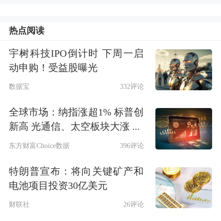
热点阅读
宇树科技IPO倒计时 下周一启
动申购！受益股曝光
数据宝
332评论
全球市场：纳指涨超1% 标普创
新高 光通信、太空板块大涨 ...
东方财富Choice数据
396评论
特朗普宣布：将向关键矿产和
电池项目投资30亿美元
财联社
26评论