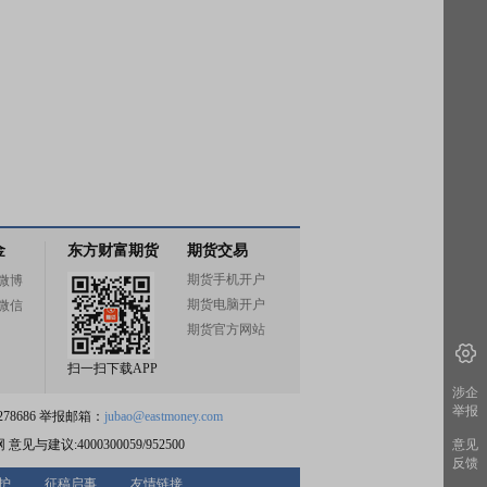
金
东方财富期货
期货交易
期货手机开户
微博
期货电脑开户
微信
期货官方网站
扫一扫下载APP
涉企
举报
78686 举报邮箱：
jubao@eastmoney.com
意见
网
意见与建议:4000300059/952500
反馈
护
征稿启事
友情链接