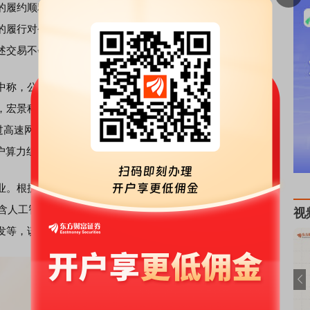
的履约顺利，预计将对宏景科技经营业绩产生一定影响。值
的履行对公司业务独立性不构成影响，公司主要业务不会因
述交易不会对上市公司业务独立性产生影响。
，公司从2023年开始深化算力布局，拓展
人工智能
产
，宏景科技称，公司以
智慧城市
为底，以算力服务为支撑，
过高速网络整合计算资源，形成可动态调度的统一算力池，支
户算力组网、集成。
业。根据数据平台信息，近日，深圳智炬星河科技有限公司
包含人工智能硬件销售、人工智能双创服务平台、人工智能公
视
发等，该公司由宏景科技间接全资持股。