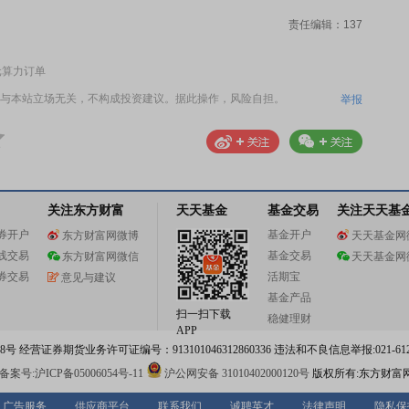
责任编辑：137
元算力订单
与本站立场无关，不构成投资建议。据此操作，风险自担。
举报
关注东方财富
天天基金
基金交易
关注天天基
券开户
基金开户
东方财富网微博
天天基金网
线交易
基金交易
东方财富网微信
天天基金网
券交易
活期宝
意见与建议
基金产品
扫一扫下载
稳健理财
APP
 经营证券期货业务许可证编号：913101046312860336 违法和不良信息举报:021-612
案号:沪ICP备05006054号-11
沪公网安备 31010402000120号
版权所有:东方财富
广告服务
供应商平台
联系我们
诚聘英才
法律声明
隐私保