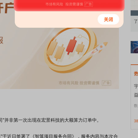
知到特色品种
了解北交所知识 做理性投资者
市
数
”并非第一次出现在宏景科技的大额算力订单中。
3
司”于近日签署了《智算项目服务合同》，服务内容与本次合