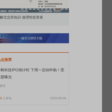
价委托那么多种，究竟怎么用？
北交所顶格打新居然只能
一键关注财经大咖
热点推荐
宇树科技IPO倒计时 下周一启动申购！受
益股曝光
据宝
88
人评论
2026-08-08