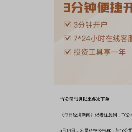
席连线｜东方财富证券陈果：A股再平衡的
债券知识通识：从基础认
，将吹向何处
“Y公司”3月以来多次下单
《每日经济新闻》记者注意到，“Y公司
5月14日，宏景科技公告称，与“Y公