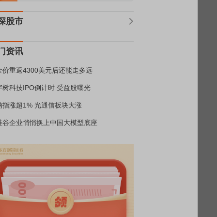
深股市
门资讯
金价重返4300美元后还能走多远
宇树科技IPO倒计时 受益股曝光
纳指涨超1% 光通信板块大涨
硅谷企业悄悄换上中国大模型底座