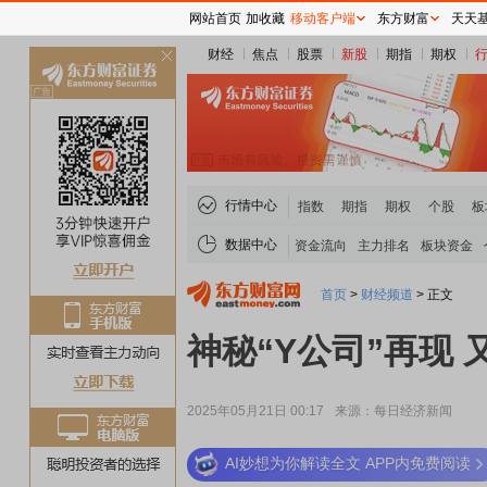
网站首页
加收藏
移动客户端
东方财富
天天
财经
焦点
股票
新股
期指
期权
关
闭
行情中心
指数
期指
期权
个股
板
数据中心
资金流向
主力排名
板块资金
首页
>
财经频道
>
正文
神秘“Y公司”再现
2025年05月21日 00:17
来源：每日经济新闻
AI妙想为你解读全文 APP内免费阅读