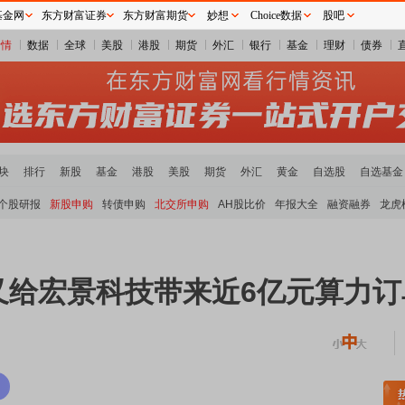
基金网
东方财富证券
东方财富期货
妙想
Choice数据
股吧
行情
数据
全球
美股
港股
期货
外汇
银行
基金
理财
债券
块
排行
新股
基金
港股
美股
期货
外汇
黄金
自选股
自选基金
个股研报
新股申购
转债申购
北交所申购
AH股比价
年报大全
融资融券
龙虎
 又给宏景科技带来近6亿元算力订
稀土板块领涨
元件板块走强
半导体板块活跃
沪深资金流向
A股估值分析全览