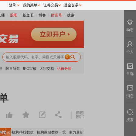
登录
我的菜单
证券交易
基金交易
直播
股吧
基金吧
博客
财富号
搜索
动态
个人
0
榜
限售解禁
IPO审核
大宗交易
估值分析
自选
单
消息
搜索
重要机构持股数据
机构调研数据一览
主力最新动向
上市公司限售股解禁一览
昨