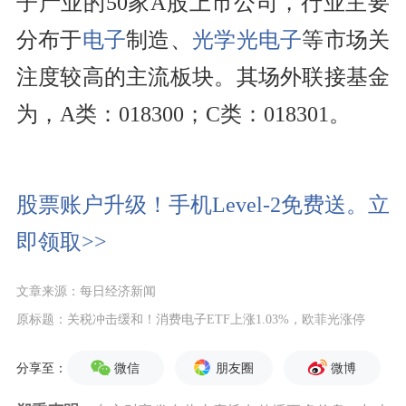
子产业的50家A股上市公司，行业主要
分布于
电子
制造、
光学光电子
等市场关
注度较高的主流板块。其场外联接基金
为，A类：018300；C类：018301。
股票账户升级！手机Level-2免费送。立
即领取>>
文章来源：每日经济新闻
原标题：关税冲击缓和！消费电子ETF上涨1.03%，欧菲光涨停
微信
朋友圈
微博
分享至：