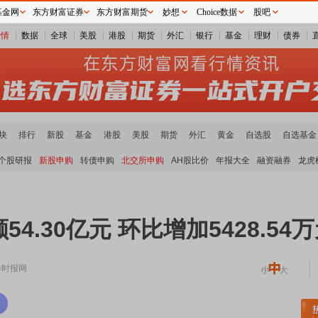
基金网
东方财富证券
东方财富期货
妙想
Choice数据
股吧
行情
数据
全球
美股
港股
期货
外汇
银行
基金
理财
债券
块
排行
新股
基金
港股
美股
期货
外汇
黄金
自选股
自选基金
个股研报
新股申购
转债申购
北交所申购
AH股比价
年报大全
融资融券
龙虎
.30亿元 环比增加5428.54
券时报网
稀土板块领涨
元件板块走强
半导体板块活跃
沪深资金流向
A股估值分析全览
重