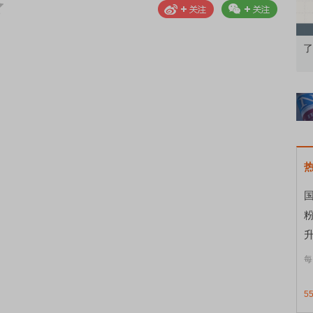
知到特色品种
了解北交所知识 做理性投资者
国
升
每
5