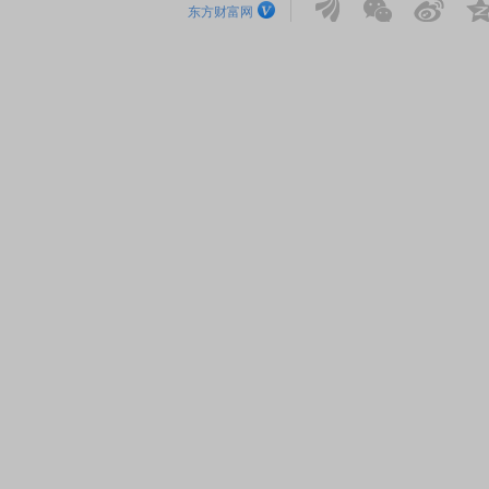
东方财富网
席连线｜东方财富证券陈果：A股再平衡的
债券知识通识：从基础认
，将吹向何处