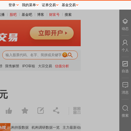
登录
我的菜单
证券交易
基金交易
直播
股吧
基金吧
博客
财富号
搜索
动态
个人
0
榜
限售解禁
IPO审核
大宗交易
估值分析
自选
万元
消息
搜索
要机构持股数据
机构调研数据一览
主力最新动向
上市公司限售股解禁一览
昨日