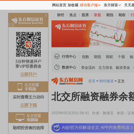
网站首页
加收藏
移动客户端
东方财富
天天
财经
焦点
股票
新股
期指
期权
关
闭
行情中心
指数
期指
期权
个股
板
数据中心
资金流向
主力排名
板块资金
首页
>
财经频道
>
正文
北交所融资融券余额54
2025年05月20日 09:41
作者：数据宝
来源：证
AI妙想为你解读全文 APP内免费阅读