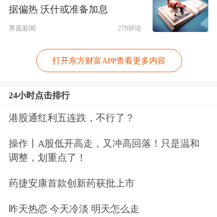
打开，有望进一步支撑银行息差。截至
据偏热 沃什或准备加息
2025年3月末，商业银行总资产同比
界面新闻
279评论
+7.2%，增速与上年末基本持平；较年
打开东方财富APP查看更多内容
初增长3.6%，增速较去年同期略低
0.1pct。测算商业银行贷款规模同比
24小时点击排行
+7.3%，增速环比-0.3pct，化债或形成
港股通红利五连跌，不行了？
一定扰动。重点领域方面，普惠小微贷
操作丨A股低开高走，又冲高回落！只是温和
款余额同比+12.5%，增速较上年末有所
调整，划重点了！
下降，但仍高于贷款平均水平。商业银
药捷安康首款创新药获批上市
行总负债同比+7.4%，较年初+3.8%，
均好于去年同期，或由定期存款增长推
昨天热恋 今天冷淡 明天怎么走