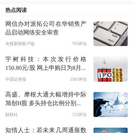
改善形成一定支撑。商业银行年化
热点阅读
ROE、ROA分别为8.82%、0.68%，分
网信办对派拓公司在华销售产
品启动网络安全审查
别同比-0.74、-0.07pct；成本收入比
央视新闻客户端
705评论
29%，同比+0.05pct。
宇树科技：本次发行价格
息差降幅收窄，资产负债平稳增长：
150.80元/股 网上申购日为8月...
2025Q1，商业银行净息差为1.43%，同
中国证券报
2301评论
比-12BP，较上年末-9BP，降幅均较去
高盛、摩根大通大幅增持中际
年同期收窄，负债成本压降为主要驱
旭创H股 多头持仓比例分别...
动。5月降准降息落地，银行息差整体
财联社
715评论
受影响可控，且存款利率下降空间随之
知情人士：若未来几周通胀数