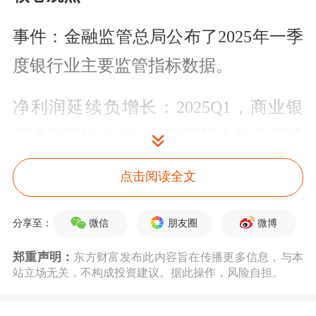
事件：金融监管总局公布了2025年一季
度银行业主要监管指标数据。
净利润延续负增长：2025Q1，商业银
行净利同比-2.32%，降幅较去年有所扩
大。不同银行表现分化延续，其中，国
点击阅读全文
有行净利润增速回正，同比+0.08%；股
份行、城商行、农商行净利润均为负增
微信
朋友圈
微博
分享至：
长，预计主要受其他非息收入波动较大
郑重声明：
东方财富发布此内容旨在传播更多信息，与本
站立场无关，不构成投资建议。据此操作，风险自担。
影响。但同时，城农商行净利润降幅较
2024年有所收窄，预计利息净收入增速