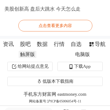
动。城商行扩表增速仍领先，股份行、
美股创新高 盘后大跳水 今天怎么走
城商行的总资产、总负债同比增速均较
上年末有所提升。
点击查看更多内容
不良率边际抬升，关注零售资产风险：
资讯
股吧
数据
行情
自选
导航
2025年3月末，商业银行不良贷款率为
触屏版
电脑版
1.51%，较年初+1BP，预计主要受零售
给网站提点意见
下载App
贷款不良风险上升的影响，需关注一揽
子增量政策落地对居民就业、收入和还
低版本下载指南
款能力的改善效果；关注类贷款占比
手机东方财富网 eastmoney.com
2.18%，较年初-3BP。各类银行来看，
网站备案号:沪ICP备05006054号-11
仅国有行不良率环比下降，而城农商行