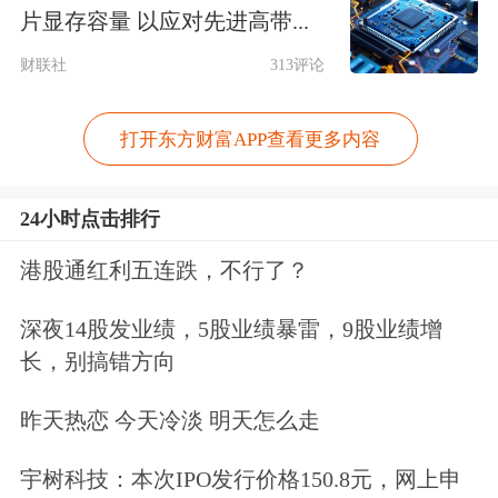
片显存容量 以应对先进高带...
智能辅助驾驶功能时，一些销售人员也
财联社
313评论
会主动向记者提及这一服务。
除了小鹏汽车，
小米汽车
此前宣布将联
打开东方财富APP查看更多内容
合行业头部保险机构推出“小米智驾保
24小时点击排行
障服务”，计划为用户提供最高300万元
港股通红利五连跌，不行了？
的保障金额。去年，鸿蒙智行、阿维塔
等也推出过类似权益，当车辆在智驾状
深夜14股发业绩，5股业绩暴雷，9股业绩增
长，别搞错方向
态下发生事故，相关权益保障金额可高
至数百万元。鸿蒙智行北京多家门店销
昨天热恋 今天冷淡 明天怎么走
售人员表示，保障权益是购车时随车赠
宇树科技：本次IPO发行价格150.8元，网上申