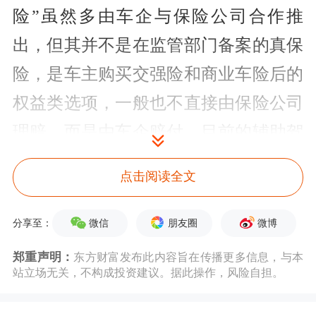
险”虽然多由车企与保险公司合作推
出，但其并不是在监管部门备案的真保
险，是车主购买交强险和商业车险后的
权益类选项，一般也不直接由保险公司
理赔，而是由车企赔付。目前的辅助驾
驶技术主要处于L2级，离L3级还是“将
点击阅读全文
满未满”状态，“人机共驾”情形下，这
类产品责任厘定存在挑战，定责如迷宫
微信
朋友圈
微博
分享至：
般错综复杂，还有赖于法律、政策等进
郑重声明：
东方财富发布此内容旨在传播更多信息，与本
站立场无关，不构成投资建议。据此操作，风险自担。
一步完善。未来要成为单独险种，需解
决责任认定、
数据安全
、产品定价等问