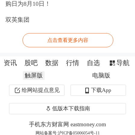
送的权益，价值约4000元，第二年不再
购日为8月10日！
免费赠送，如果车主有需求可自行购
双英集团
买。
点击查看更多内容
它们虽然名字各不相同，但本质上都指
向同一件事：车主开启智驾，出了事，
资讯
股吧
数据
行情
自选
导航
车企兜底。
触屏版
电脑版
记者调研发现，虽然业内习惯称类似的
给网站提点意见
下载App
兜底保障服务为“智驾险”，但其并不算
低版本下载指南
是真正的保险。记者询问了几家车险领
域头部保险公司，得到的答案是，对个
手机东方财富网 eastmoney.com
网站备案号:沪ICP备05006054号-11