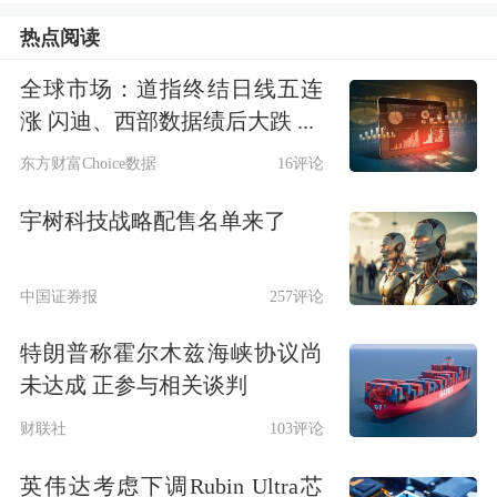
题。
热点阅读
全球市场：道指终结日线五连
新能源
车企试水“智驾险”
涨 闪迪、西部数据绩后大跌 ...
“小鹏汽车的智能辅助驾驶安心服务是4
东方财富Choice数据
16评论
月28日上线的，这之后提车的客户都可
宇树科技战略配售名单来了
以购买。在小鹏App里买，费用是239
元/年，最高补偿100万元。”小鹏汽车
中国证券报
257评论
北京朝阳一家门店的销售顾问告诉记
特朗普称霍尔木兹海峡协议尚
者，“从开启智驾到智驾退出5秒以内，
未达成 正参与相关谈判
如果智驾出现事故，‘智驾险’可以赔
财联社
103评论
付。”记者走访多家小鹏汽车门店询问
英伟达考虑下调Rubin Ultra芯