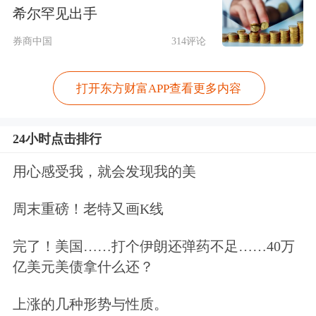
丹利中国BEST会议上，80%以上的投
希尔罕见出手
资者表示有可能近期增加对中国股票的
券商中国
314评论
敞口。
打开东方财富APP查看更多内容
在她看来，目前沪深300指数的市盈率
24小时点击排行
在12倍左右，
MSCI中国
指数的盈利预
期也回归相对客观的水平且成分公司在
用心感受我，就会发现我的美
应对关税方面处于相对有利位置，中国
周末重磅！老特又画K线
市场的估值吸引力仍然显著。
完了！美国……打个伊朗还弹药不足……40万
亿美元美债拿什么还？
美银中国区行政总裁暨大中华地区固定
收益、货币及商品市场销售部主管王伟
上涨的几种形势与性质。