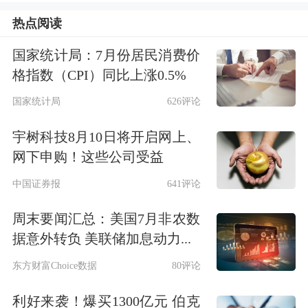
热点阅读
力增强了中国资产尤其是科技板块的国
际资本吸引力，A股及港股中的相关概
国家统计局：7月份居民消费价
格指数（CPI）同比上涨0.5%
念股票应声大涨。
国家统计局
626评论
摩根士丹利董事总经理、中国在岸股票
宇树科技8月10日将开启网上、
业务主管沈黎谈到，境外投资者尤其是
网下申购！这些公司受益
长期资本表现出了较高的耐心和热情，
中国证券报
641评论
资金流向整体自2024年四季度以来呈现
周末要闻汇总：美国7月非农数
净流入的态势。此外她还谈到，伴随中
据意外转负 美联储加息动力...
美贸易谈判进展超预期，国际投资者风
东方财富Choice数据
80评论
险偏好有所提振，在近期结束的摩根士
利好来袭！爆买1300亿元 伯克