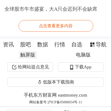
也透露公司近期有关投资意向的调研数
全球股市牛市盛宴，大A只会迟到不会缺席
据，“从亚洲基金经理的调查中我们可
以看出，越来越多的投资者正在寻找在
点击查看更多内容
中国的投资机会，而只有16%的投资者
在寻找其他机会，低于上个月的26%，
资讯
股吧
数据
行情
自选
导航
还有10%的投资者已全面投资中国。”
触屏版
电脑版
给网站提点意见
下载App
她的另一个切身感受是在近期于深圳举
办的“中国投资峰会”上，她注意到一些
低版本下载指南
海外投资者多年来首次前往中国。“许
手机东方财富网 eastmoney.com
多投资者赞扬中国最近政策一致性和明
网站备案号:沪ICP备05006054号-11
确性，并看好中国持续的技术进步。一