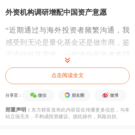
外资机构调研增配中国资产意愿
“近期通过与海外投资者频繁沟通，我
感受到无论是量化基金还是做市商，鉴
于流动性等需求，一些海外投资者希望
能更好地参与中国市场。”瑞银全球金
点击阅读全文
融市场部中国主管房东明在2025全球投
资者大会上表示。
微信
朋友圈
微博
分享至：
今年开年以来，以DeepSeek为代表的人
郑重声明：
东方财富发布此内容旨在传播更多信息，与本
站立场无关，不构成投资建议。据此操作，风险自担。
工智能技术实现突破，改变了以往市场
对中国与海外技术代差的固有观念，有