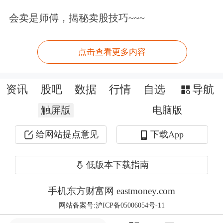
期内中国银河建议关注：受益于中美关
会卖是师傅，揭秘卖股技巧~~~
系缓和的外贸板块；受益于扩大内需政
点击查看更多内容
策的投资与消费板块；受益于上市公司
重大资产重组新规的板块，主要有央国
资讯
股吧
数据
行情
自选
导航
企、科技企业等。
触屏版
电脑版
该券商还指出，中美仍然相互保留加征
给网站提点意见
下载App
10%关税作为战略威慑，且对特定行业
的结构性关税尚未触及，未来中美贸易
低版本下载指南
关系仍面临较大不确定性。
手机东方财富网 eastmoney.com
网站备案号:沪ICP备05006054号-11
文章来源：财联社