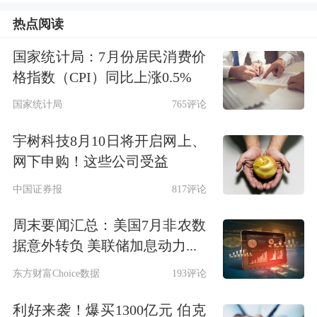
热点阅读
国家统计局：7月份居民消费价
格指数（CPI）同比上涨0.5%
国家统计局
765评论
快手：卖空股份从14日的650.57万股上
宇树科技8月10日将开启网上、
升至16日的862.12万股，增长约
网下申购！这些公司受益
32.5%。
中国证券报
817评论
周末要闻汇总：美国7月非农数
据意外转负 美联储加息动力...
东方财富Choice数据
193评论
利好来袭！爆买1300亿元 伯克