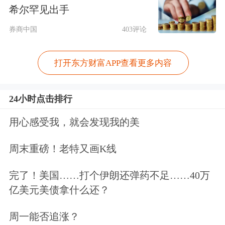
希尔罕见出手
与上述科技股形成对比的是，
腾讯控股
券商中国
403评论
的卖空压力有所缓解，其卖空股份从14
日的273.63万股下降至16日的176.45万
打开东方财富APP查看更多内容
股，降幅约35.5%。
24小时点击排行
机构如何看待后续市场表现？
用心感受我，就会发现我的美
尽管今日早盘出现小幅调整，但是
中国
周末重磅！老特又画K线
银河
指出，国内降准降息利好已落地，
完了！美国……打个伊朗还弹药不足……40万
财政政策持续发力，政策效果将逐渐显
亿美元美债拿什么还？
现，有望提振港股盈利表现。当前港股
周一能否追涨？
估值处于历史中等水平，展望未来，短