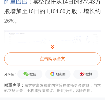
阿里巴巴
：卖空股份从14日的877.43万
股增加至16日的1,104.60万股，增长约
26%。
点击阅读全文
网易
：卖空股份从14日的66.98万股激
微信
朋友圈
微博
分享至：
增至16日的261.19万股，增幅高达
郑重声明：
东方财富发布此内容旨在传播更多信息，与本
站立场无关，不构成投资建议。据此操作，风险自担。
290%。