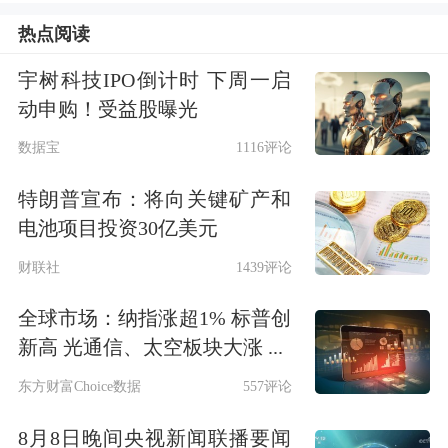
热点阅读
宇树科技IPO倒计时 下周一启
动申购！受益股曝光
数据宝
1116评论
每日精选
特朗普宣布：将向关键矿产和
全球第二大铝土矿生产国强势出手 一
电池项目投资30亿美元
口气收回51个矿权
财联社
1439评论
全球市场：纳指涨超1% 标普创
外贸商接航运公司涨价通知：6月中旬
新高 光通信、太空板块大涨 ...
后大柜涨到1万美元
东方财富Choice数据
557评论
价格不断创新低 碳酸锂行业“出清”加
8月8日晚间央视新闻联播要闻