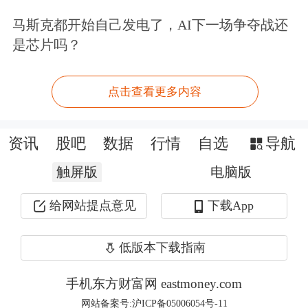
国际资本流动报告显示，
中国3月所持
马斯克都开始自己发电了，AI下一场争夺战还
是芯片吗？
美债下降189亿美元，至7654亿美元
。
从2022年4月起，中国大陆的美债持仓
点击查看更多内容
一直低于1万亿美元。3月，中国减持了
276亿美元的长期美债。
资讯
股吧
数据
行情
自选
导航
财联社：
当地时间周五（5月16日），
触屏版
电脑版
国际三大信用评级机构之一的
穆迪
给网站提点意见
下载App
（Moody's）在官网宣布，由于美国政
低版本下载指南
府债务和利息支付比例增加，
决定将美
手机东方财富网 eastmoney.com
国主权信用评级从Aaa下调至Aa1
。穆
网站备案号:沪ICP备05006054号-11