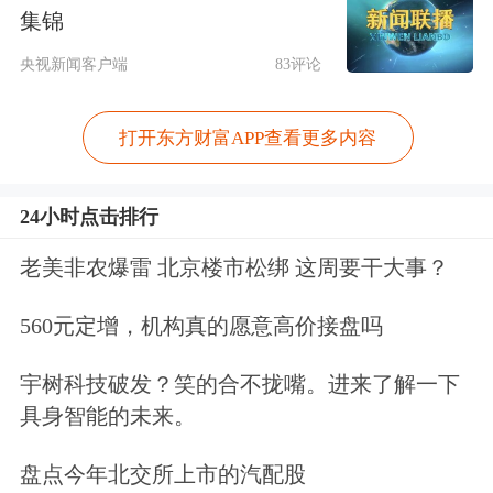
速！后市关注这些“拐点”信号
集锦
央视新闻客户端
83评论
宏观产经
打开东方财富APP查看更多内容
券商中国：
特朗普突然改口。美国关税
政策再度传来变数。当地时间5月16
24小时点击排行
日，
美国总统特朗普表示，未来两到三
老美非农爆雷 北京楼市松绑 这周要干大事？
周内，美国可能会单方面对许多贸易伙
伴设定新的关税税率。
与此同时，特朗
560元定增，机构真的愿意高价接盘吗
普不断喊话力挺美股，试图缓解投资者
宇树科技破发？笑的合不拢嘴。进来了解一下
对关税政策的担忧情绪。
具身智能的未来。
盘点今年北交所上市的汽配股
华夏时报：
5月16日，美国财政部公布