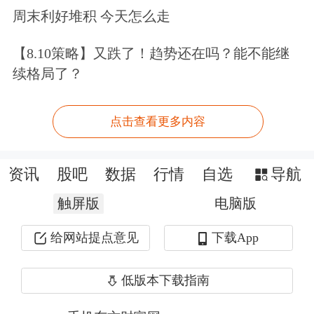
经过一个多月训练后已能用意念玩赛车
周末利好堆积 今天怎么走
和下棋等游戏。
【8.10策略】又跌了！趋势还在吗？能不能继
续格局了？
类似的成功案例不止一起，近日，一名
19岁右侧额叶癫痫患者成功植入脑虎科
点击查看更多内容
技自主研发的256通道柔性脑机接口，
仅通过不到20小时的训练，该患者便可
资讯
股吧
数据
行情
自选
导航
实现对《王者荣耀》《黑神话：悟空》
触屏版
电脑版
等游戏的精准脑控操作。
给网站提点意见
下载App
低版本下载指南