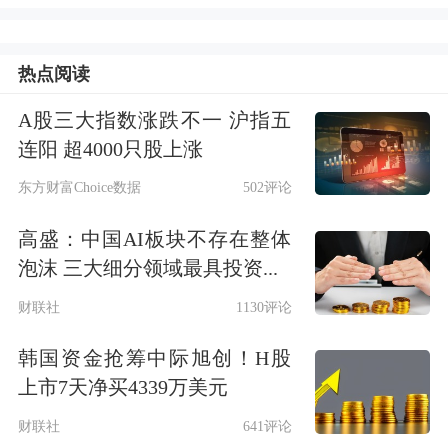
运动。
热点阅读
未来，该病房将打造成为面向全国临床
A股三大指数涨跌不一 沪指五
医生、工程技术人员和研究人员的培训
连阳 超4000只股上涨
平台，推动脑机接口相关专业人才队伍
东方财富Choice数据
502评论
建设，填补我国在该领域的多项空白。
高盛：中国AI板块不存在整体
泡沫 三大细分领域最具投资...
值得一提的是，在病房成立仪式上，天
财联社
1130评论
坛医院展示了多种先进的脑机接口设
备，包括能用意念控制设备的非侵入式
韩国资金抢筹中际旭创！H股
上市7天净买4339万美元
脑电帽、可实时监测患者脑电信号的智
财联社
641评论
能康复系统等。事实上，现如今除脑机