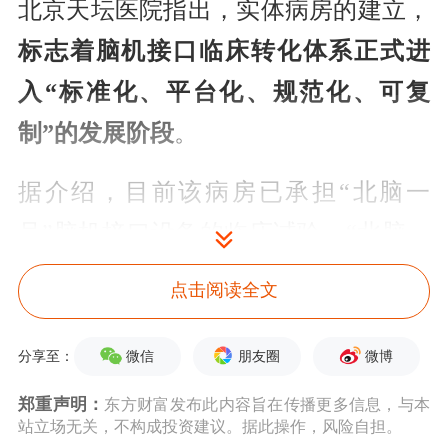
北京天坛医院指出，实体病房的建立，
标志着脑机接口临床转化体系正式进
入“标准化、平台化、规范化、可复
制”的发展阶段
。
据介绍，目前该病房已承担“北脑一
号”脑机接口设备的临床试验。“北脑一
号”是我国自主研发的半侵入式脑机接
点击阅读全文
口，此前已分别在北大第一医院、首都
医科大学宣武医院，以及天坛医院完成
微信
朋友圈
微博
分享至：
三例人体植入手术。至今，3例患者状
郑重声明：
东方财富发布此内容旨在传播更多信息，与本
站立场无关，不构成投资建议。据此操作，风险自担。
态良好，其中瘫痪病人已实现意念控制