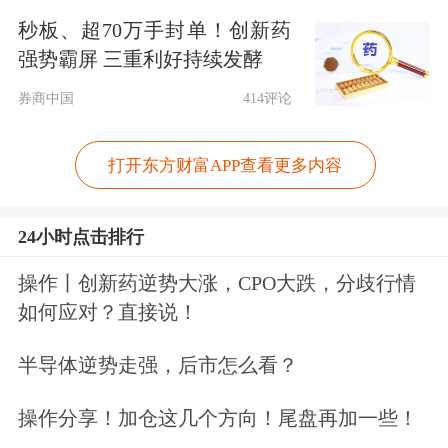
接口设备种类丰富多样外，其在应用领
秒板、超70万手封单！创新药
强势霸屏 三重利好持续发酵
域亦实现了诸多重大突破。
券商中国
414评论
5月8日，上海阶梯医疗科技有限公司展
打开东方财富APP查看更多内容
示了一段“受试者通过脑机接口设备玩
游戏”的视频。这名患者在一次高压电
24小时点击排行
击事故中失去了四肢，并于今年3月在
操作丨创新药逆势大涨，CPO大跌，分歧行情
复旦大学附属华山医院接受脑机接口植
如何应对？直接说！
入手术。凭借埋入两根仅有头发丝百分
半导体逆势走强，后市怎么看？
之一粗细的柔性电极，以及一块镶嵌在
颅骨上的硬币大小的植入体，该患者在
操作分享！加仓这几个方向！尾盘再加一些！