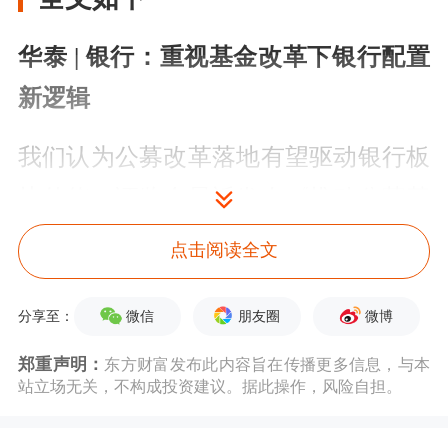
华泰 | 银行：重视基金改革下银行配置
新逻辑
我们认为公募改革落地有望驱动银行板
块估值。证监会最近发布《推动公募基
金高质量发展行动方案》（简称“方
点击阅读全文
案”），显著强化业绩比较基准约束
微信
朋友圈
微博
力，预计未来基金配置或向业绩基准靠
分享至：
拢。25Q1主动权益深度欠配银行，较
郑重声明：
东方财富发布此内容旨在传播更多信息，与本
站立场无关，不构成投资建议。据此操作，风险自担。
沪深300偏离度近10pct，改革驱动下或
有较大增配空间。近期一揽子政策落