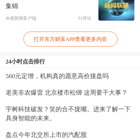
绩比较基准的约束作用，或驱动基金产
集锦
品增配此前低配的权重行业。方案提
央视新闻客户端
91评论
出，建立与基金业绩表现挂钩的浮动管
打开东方财富APP查看更多内容
理费收取机制，同时强化业绩比较基准
的约束作用，避免“风格漂移”等问题。
24小时点击排行
方案全面强化长周期考核与激励约束机
560元定增，机构真的愿意高价接盘吗
制，在对基金经理的考核方面，提出构
老美非农爆雷 北京楼市松绑 这周要干大事？
建以 5 年以上长周期业绩为核心的评价
评奖体系，三年以上产品业绩低于基准
宇树科技破发？笑的合不拢嘴。进来了解一下
具身智能的未来。
超过 10pct 的基金经理绩效薪酬应明显
下降、显著超过的可以合理适度提高。
盘点今年北交所上市的汽配股