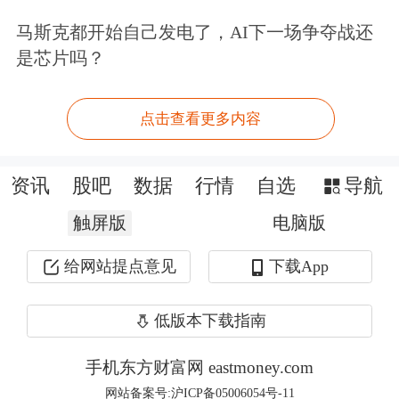
改革落地后，基金经理将更加注重长期
马斯克都开始自己发电了，AI下一场争夺战还
业绩，且为了不跑输基准，会更有动力
是芯片吗？
主动增配基准内的权重行业。
点击查看更多内容
公募欠配银行，国股行尤为突出
资讯
股吧
数据
行情
自选
导航
25Q1主动权益基金深度欠配银行板
触屏版
电脑版
块，国股行尤其突出。目前市场上公募
主动权益基金通常选取沪深300、中证
给网站提点意见
下载App
800作为业绩比较基准，以二者为基准
低版本下载指南
的基金占比约48%、17%。从行业配置
手机东方财富网 eastmoney.com
上看，25Q1主动偏股型公募
基金重仓
网站备案号:沪ICP备05006054号-11