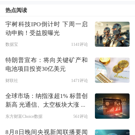
热点阅读
地，驱动经济修复，此外，被动基金持
续扩容，险资加速入市，增量资金持续
宇树科技IPO倒计时 下周一启
动申购！受益股曝光
流入可期，有望进一步支撑板块行情。
数据宝
1141评论
个股关注：1）25Q1公募低配的股份
特朗普宣布：将向关键矿产和
行；2）稳健大行仍有配置价值；3）质
电池项目投资30亿美元
优个股。
财联社
1471评论
核心观点
全球市场：纳指涨超1% 标普创
新高 光通信、太空板块大涨 ...
明确长期导向，强化基准约束
东方财富Choice数据
561评论
改革明确长周期业绩考核导向，强化业
8月8日晚间央视新闻联播要闻