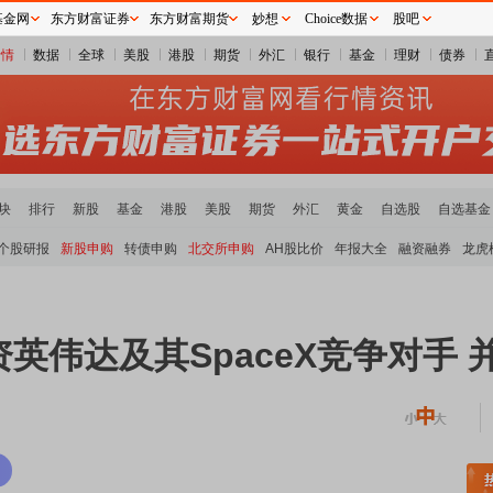
基金网
东方财富证券
东方财富期货
妙想
Choice数据
股吧
行情
数据
全球
美股
港股
期货
外汇
银行
基金
理财
债券
块
排行
新股
基金
港股
美股
期货
外汇
黄金
自选股
自选基金
个股研报
新股申购
转债申购
北交所申购
AH股比价
年报大全
融资融券
龙虎
英伟达及其SpaceX竞争对手 
板块走强
半导体板块活跃
沪深资金流向
A股估值分析全览
重要机构持股数据