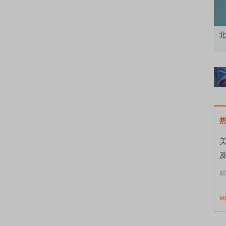
怎么用？
北交所顶格打新居然只能中碎股
美
财
9