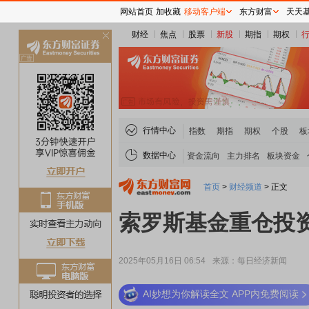
网站首页
加收藏
移动客户端
东方财富
天天
财经
焦点
股票
新股
期指
期权
关
闭
行情中心
指数
期指
期权
个股
板
数据中心
资金流向
主力排名
板块资金
首页
>
财经频道
>
正文
索罗斯基金重仓投资
2025年05月16日 06:54
来源：每日经济新闻
AI妙想为你解读全文 APP内免费阅读
稀土板块领涨
元件