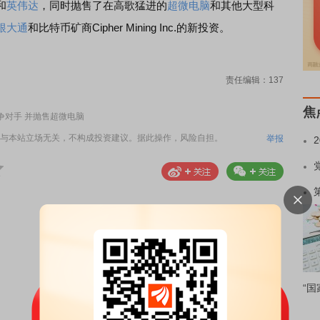
和
英伟达
，同时抛售了在高歌猛进的
超微电脑
和其他大型科
根大通
和比特币矿商Cipher Mining Inc.的新投资。
责任编辑：137
焦
争对手 并抛售超微电脑
与本站立场无关，不构成投资建议。据此操作，风险自担。
举报
“国