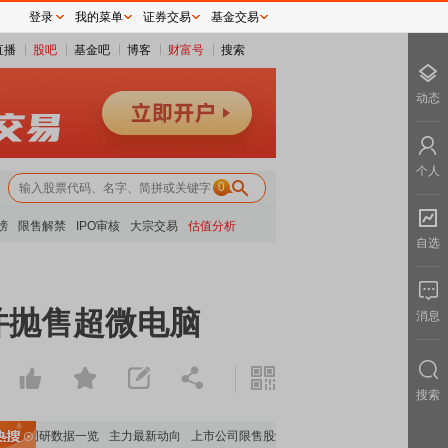
登录
我的菜单
证券交易
基金交易
直播
股吧
基金吧
博客
财富号
搜索
动态
个人
0
榜
限售解禁
IPO审核
大宗交易
估值分析
自选
并抛售超微电脑
消息
搜索
机构调研数据一览
主力最新动向
上市公司限售股解禁一览
昨日涨停
电力板块走