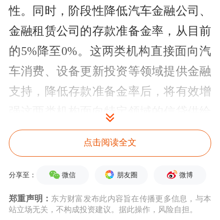
性。同时，阶段性降低汽车金融公司、
金融租赁公司的存款准备金率，从目前
的5%降至0%。这两类机构直接面向汽
车消费、设备更新投资等领域提供金融
支持，降低存款准备金率后，将有效增
强这两类机构面向特定领域的信贷供给
能力。
点击阅读全文
民生银行
首席经济学家温彬对《证券日
微信
朋友圈
微博
分享至：
报》记者表示，降准0.5个百分点以
郑重声明：
东方财富发布此内容旨在传播更多信息，与本
后，整体存款准备金率的平均水平将从
站立场无关，不构成投资建议。据此操作，风险自担。