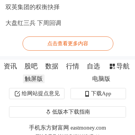
中信证券
首席经济学家明明分析认为，
双英集团的权衡抉择
尽管4月份流动性相对宽松，但5月份政
大盘红三兵 下周回调
府债供给压力增大，超长期特别国债、
商业银行注资特别国债均有落地，或贡
点击查看更多内容
献一定流动性缺口，央行选择在5月份
资讯
股吧
数据
行情
自选
导航
降准，一方面能进一步降低商业银行负
触屏版
电脑版
债成本，另一方面也是为了配合财政端
发力。
给网站提点意见
下载App
财信金控首席经济学家伍超明在接受
低版本下载指南
《证券日报》记者采访时表示，阶段性
手机东方财富网 eastmoney.com