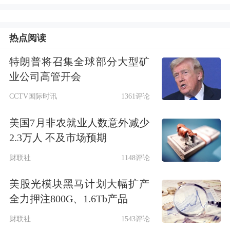
原来的6.6%降低到6.2%。降准将有效熨
平资金波动、稳定信用扩张和促进内需
热点阅读
修复，并有效缓解银行息差压力。
特朗普将召集全球部分大型矿
温彬进一步谈到，一方面，降准释放更
业公司高管开会
充足的长期流动性，在后续政府债券供
CCTV国际时讯
1361评论
给高峰时可熨平资金面波动，强化货币
美国7月非农就业人数意外减少
与财政政策的协同效应，稳定社融增
2.3万人 不及市场预期
长；另一方面，降准有助于优化银行负
财联社
1148评论
债结构、节约负债成本，在一定程度上
美股光模块黑马计划大幅扩产
缓解净息差收窄压力，为降低实体经济
全力押注800G、1.6Tb产品
融资成本创造空间。此外，为银行体系
财联社
1543评论