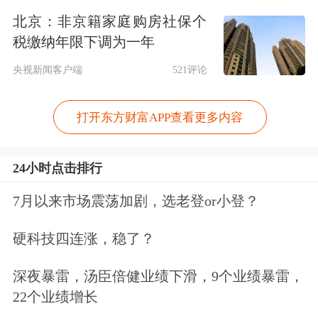
提供长期低成本资金，稳定信用扩张，
北京：非京籍家庭购房社保个
税缴纳年限下调为一年
提升对消费、外贸、科技创新、小微民
央视新闻客户端
521评论
企等特定领域和薄弱环节的支持力度，
增强服务实体经济的动力和可持续性。
打开东方财富APP查看更多内容
24小时点击排行
7月以来市场震荡加剧，选老登or小登？
硬科技四连涨，稳了？
深夜暴雷，汤臣倍健业绩下滑，9个业绩暴雷，
22个业绩增长