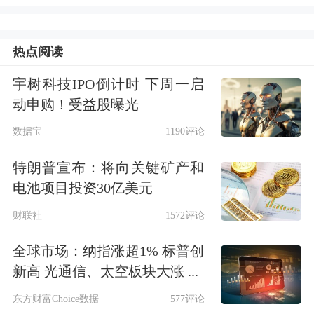
中国平安有意强化“科技人设
”
面对AI浪潮，这家金融巨头将“全面数
热点阅读
字化战略”作为2025开年的首要任务。
宇树科技IPO倒计时 下周一启
动申购！受益股曝光
记者注意到，早在今年3月的
2024年报
数据宝
1190评论
致辞中，马明哲已然抛出这个命题
。彼
时他认为，
当前以DeepSeek为代表的开
特朗普宣布：将向关键矿产和
电池项目投资30亿美元
源大模型
，重构企业价值创造的底层逻
财联社
1572评论
辑，
对金融保险业亦影响深远
。中国平
安将
加速推进人工智能、
大数据
技术及
全球市场：纳指涨超1% 标普创
新高 光通信、太空板块大涨 ...
开源大模型的深度融合发展
，全面拥
东方财富Choice数据
577评论
抱、快速部署，开启数字化战略。互为