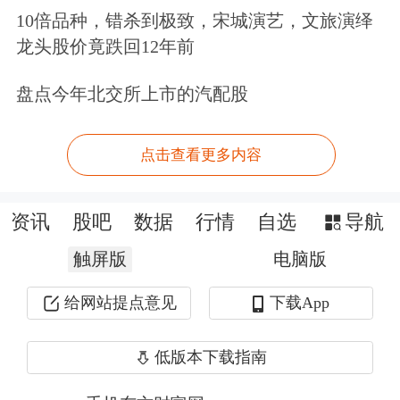
10倍品种，错杀到极致，宋城演艺，文旅演绎
V把腾讯、华为、
比亚迪
和平安并列称
龙头股价竟跌回12年前
深圳科技“四姐妹”，也引来对这家金融
盘点今年北交所上市的汽配股
机构的热议。
不过，在AI底座和数字化战略愈发明朗
点击查看更多内容
的当下，中国平安日前刚提交
一季度成
资讯
股吧
数据
行情
自选
导航
绩单，总体承压
。2025年第一季度，中
触屏版
电脑版
国平安营业收入为2328.01亿元，相较
于2024年同期
下降了5.2%
。归属于母
给网站提点意见
下载App
公司股东的营运利润379.07亿元，同比
低版本下载指南
增长2.4%
。归属于母公司股东的净利