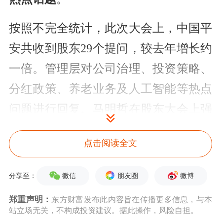
按照不完全统计，此次大会上，中国平
安共收到股东29个提问，较去年增长约
一倍。管理层对公司治理、投资策略、
分红政策、养老业务及人工智能等热点
问题进行回复。马明哲在股东大会上强
调，
人工智能已在平安主业的各个环节
点击阅读全文
全面铺开
。他认为，在人工智能时代，
平安的竞争力将会持续增强。
微信
朋友圈
微博
分享至：
被坊间评为
深圳科技“四姐妹”引热议，
郑重声明：
东方财富发布此内容旨在传播更多信息，与本
站立场无关，不构成投资建议。据此操作，风险自担。