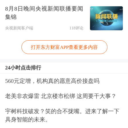
8月8日晚间央视新闻联播要闻
佐证的是，这份年报中“AI”出现了20余
集锦
次，“人工智能”出现了十次。
央视新闻客户端
118评论
实际上，中国平安在科技与人工智能领
打开东方财富APP查看更多内容
域的深耕已持续多年。2013年马明哲就
提出了“科技引领金融”的战略。2017
24小时点击排行
年，中国平安正式确立了“金融+科
560元定增，机构真的愿意高价接盘吗
技”的双驱动战略。
老美非农爆雷 北京楼市松绑 这周要干大事？
据南都湾财社记者观察，
近年来平安方
宇树科技破发？笑的合不拢嘴。进来了解一下
面也有意对外塑造“科技企业”的公众形
具身智能的未来。
象
。值得一提的是
，近日有坊间行业大