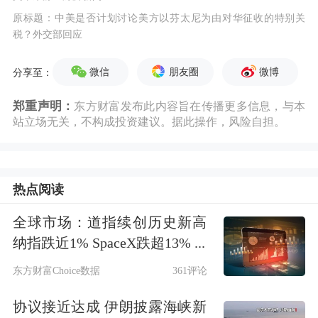
原标题：中美是否计划讨论美方以芬太尼为由对华征收的特别关
税？外交部回应
微信
朋友圈
微博
分享至：
郑重声明：
东方财富发布此内容旨在传播更多信息，与本
站立场无关，不构成投资建议。据此操作，风险自担。
热点阅读
全球市场：道指续创历史新高
纳指跌近1% SpaceX跌超13% ...
东方财富Choice数据
361评论
协议接近达成 伊朗披露海峡新