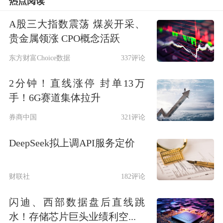
热点阅读
A股三大指数震荡 煤炭开采、
贵金属领涨 CPO概念活跃
东方财富Choice数据
337评论
2分钟！直线涨停 封单13万
手！6G赛道集体拉升
券商中国
321评论
DeepSeek拟上调API服务定价
财联社
182评论
闪迪、西部数据盘后直线跳
水！存储芯片巨头业绩利空...