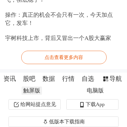
操作：真正的机会不会只有一次，今天加点
单位：亿元，来源：《2025中国上市公
它，发车！
司品牌价值榜分析报告》
宇树科技上市，背后又冒出一个A股大赢家
具体到行业分层情况，在2025新锐榜
点击查看更多内容
TOP50中，各行业可以按品牌价值分成
3个梯队。
资讯
股吧
数据
行情
自选
导航
第一梯队的行业品牌价值超过200亿
触屏版
电脑版
元，仅有日用和
餐饮
行业，合计品牌价
给网站提点意见
下载App
值为606.83亿元，占比35.6%；第二梯
低版本下载指南
队的行业品牌价值在100亿至200亿元，