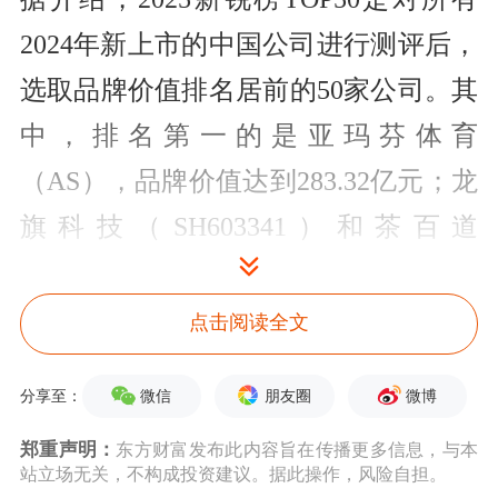
2024年新上市的中国公司进行测评后，
选取品牌价值排名居前的50家公司。其
中，排名第一的是亚玛芬体育
（AS），品牌价值达到283.32亿元；龙
旗科技（SH603341）和茶百道
（HK02555）分别位居第二和第三，品
牌价值分别达到186.81亿元和165.30亿
点击阅读全文
元；排名第50的是
安乃达
微信
朋友圈
微博
分享至：
（SH603350），品牌价值为4.66亿元。
郑重声明：
东方财富发布此内容旨在传播更多信息，与本
从分层情况来看，有8家上榜企业的品
站立场无关，不构成投资建议。据此操作，风险自担。