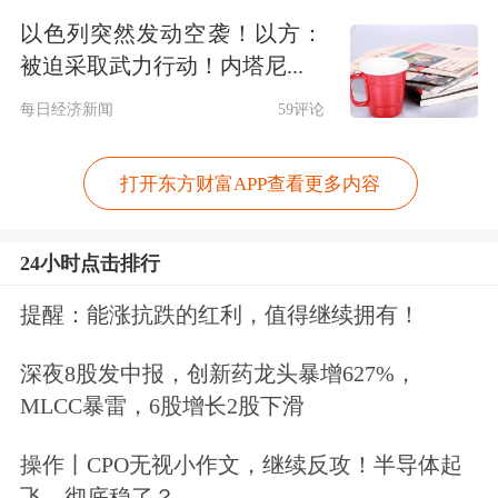
行业排在末尾，合计品牌价值为4.86亿
以色列突然发动空袭！以方：
元，占比0.3%。
被迫采取武力行动！内塔尼...
每日经济新闻
59评论
2025新锐榜TOP50行业品牌价值
打开东方财富APP查看更多内容
24小时点击排行
提醒：能涨抗跌的红利，值得继续拥有！
深夜8股发中报，创新药龙头暴增627%，
MLCC暴雷，6股增长2股下滑
操作丨CPO无视小作文，继续反攻！半导体起
飞，彻底稳了？