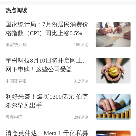
热点阅读
营运数字显著增长
国家统计局：7月份居民消费价
格指数（CPI）同比上涨0.5%
整体来看，深铁集团去年在客运量和运
国家统计局
165评论
营里程上的表现较为亮眼。这一成绩的
取得，是深圳城市人口流动加速与运营
宇树科技8月10日将开启网上、
网下申购！这些公司受益
效率提升的共同作用。
中国证券报
312评论
深圳地铁的客流强度和线网密度均位列
利好来袭！爆买1300亿元 伯克
全国第一，这意味着每公里轨道承载的
希尔罕见出手
客流量远超其他城市，单位资源利用效
券商中国
204评论
率达到极致。
清仓英伟达、Meta！千亿私募