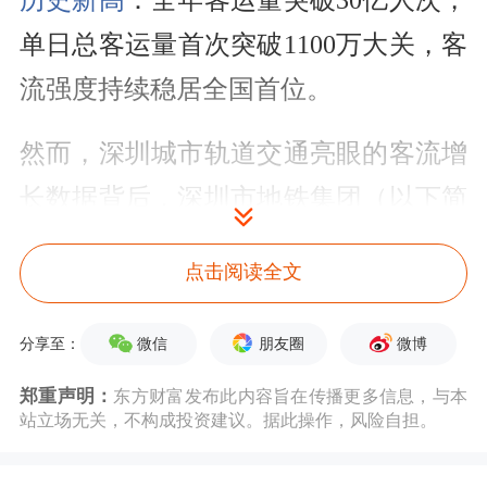
历史新高
：全年客运量突破30亿人次，
单日总客运量首次突破1100万大关，客
流强度持续稳居全国首位。
然而，深圳城市轨道交通亮眼的客流增
长数据背后，深圳市地铁集团（以下简
称“深铁集团”）也面临着亏损压力。
点击阅读全文
2024年全年实现营收211.89亿元，同比
下降15.74%；合并报表范围内发生亏损
微信
朋友圈
微博
分享至：
334.6亿元。
郑重声明：
东方财富发布此内容旨在传播更多信息，与本
站立场无关，不构成投资建议。据此操作，风险自担。
这一反差，也折射出深铁集团在“轨道
+物业”模式深化期遭遇的行业性挑战。