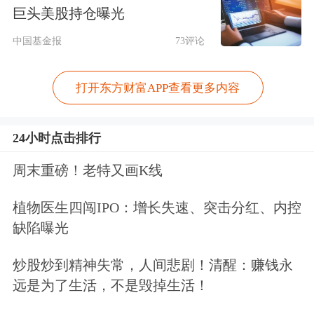
巨头美股持仓曝光
2024年，深圳地铁新增了3号线四期、7
中国基金报
73评论
号线二期、11号线二期、12号线二期、
13号线南段等5条新线（段），新增里
打开东方财富APP查看更多内容
程约28公里，运营总里程达595.1公
里，共18条线路，线网密度稳居全国第
24小时点击排行
一。
周末重磅！老特又画K线
且城市“1公里地铁率”已高达97%，便
植物医生四闯IPO：增长失速、突击分红、内控
缺陷曝光
捷高效的轨道交通“1小时生活圈”已初
步成型。
炒股炒到精神失常，人间悲剧！清醒：赚钱永
远是为了生活，不是毁掉生活！
除了新线路的开通，深圳地铁在既有线