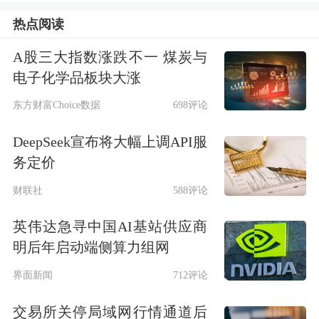
热点阅读
强化吉利汽车在智能新能源汽车领域的
全球竞争力。”
A股三大指数涨跌不一 煤炭与
电子化学品板块大涨
吉利控股集团董事长李书福表示，面对
东方财富Choice数据
698评论
激烈的市场竞争和日益复杂的经济环
DeepSeek宣布将大幅上调API服
境，公司将审时度势、根据《台州宣
务定价
言》精神，持续推动汽车业务整合，回
财联社
588评论
归一个吉利，整合技术优势，提高创新
英伟达急寻中国AI基站供应商
能力、盈利能力，持续创造长期价值，
明后年启动端侧算力组网
打造全球领先的智能电动汽车集团。李
界面新闻
712评论
书福同时强调，公司仍将保持与美国和
交易所关停局域网行情通道后