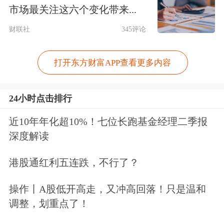
国际资本市场的密切沟通与合作。
市场最关注这六个变化带来...
财联社
345评论
“（吉利汽车建议私有化极氪）主要还
是落实‘台州宣言’，进一步聚焦主业、
打开东方财富APP查看更多内容
强化协同，避免重复投资。”有吉利高
24小时点击排行
管告诉记者。
近10年年化超10%！七位长跑基金经理二季报
一年前的5月10日，极氪在美国纽交所
深度解读
上市交易，开盘价26美元/股，盘中最
港股通红利五连跌，不行了？
高较发行价涨近40%，最终收盘价报收
操作丨A股低开高走，又冲高回落！只是温和
28.26美元/股。极氪年报显示，2024年
调整，划重点了！
极氪汽车总营收759.1亿元，同比增长