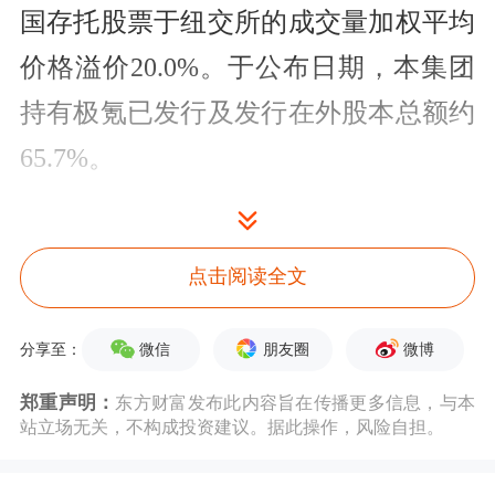
国存托股票于纽交所的成交量加权平均
价格溢价20.0%。于公布日期，本集团
持有极氪已发行及发行在外股本总额约
65.7%。
“倘若私有化建议落实并完成，极氪将
成为本公司的全资附属公司，实现私有
点击阅读全文
化并于纽交所退市。”
吉利汽车
方面表
微信
朋友圈
微博
分享至：
示，如交易完成，极氪将与吉利汽车实
现完全合并。“此举是进一步落实《台
郑重声明：
东方财富发布此内容旨在传播更多信息，与本
站立场无关，不构成投资建议。据此操作，风险自担。
州宣言》，聚焦
汽车
主业，提升资源利
用效率，深化品牌协同的重要步骤，将