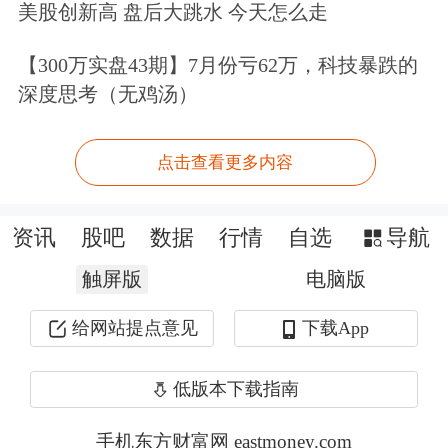
美股创新高 盘后大跳水 今天怎么走
47%，其中汽车销售收入553.2亿元，同
比增长63%。全年净亏损57.9亿元，同
【300万实盘43期】7月份亏62万，科技暴跌的
深度思考（无鸡汤）
比减亏30%。扣除基于股票的薪酬费用
后，极氪全年亏损47.1亿元，同比减亏
点击查看更多内容
42%。2024年，极氪全年销量22.21万
辆，同比增长87%。此前极氪将2024年
资讯
股吧
数据
行情
自选
导航
的销量目标定为23万辆，2025年，极氪
触屏版
电脑版
将挑战32万辆销量目标。
给网站提点意见
下载App
作为极氪第一大股东的吉利汽车，于4
低版本下载指南
月10日公布的盈利预告显示，公司预计
手机东方财富网 eastmoney.com
2025年第一季度会计政策变更前归属公