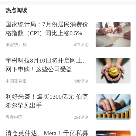
4
上海相生资产
资产管理
公司
热点阅读
5
Strategic Vision Investment
其它
国家统计局：7月份居民消费价
6
上海卫宁私募
投资公司
格指数（CPI）同比上涨0.5%
7
上海聚鸣投资
投资公司
国家统计局
472评论
8
上海人寿保险
寿险公司
宇树科技8月10日将开启网上、
网下申购！这些公司受益
9
东证资管
资产管理公司
中国证券报
498评论
10
东北证券
证券公司
数据来源：Choice数据
利好来袭！爆买1300亿元 伯克
希尔罕见出手
注：由于篇幅受限，只显示前10家机构名
券商中国
264评论
单。
清仓英伟达、Meta！千亿私募