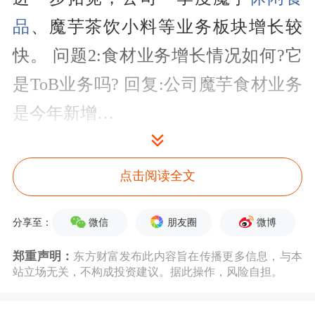
品
、魔芋茶饮小料等业务板块增长较
快。 问题2:食材业务增长情况如何?它
是ToB业务吗? 回复:公司魔芋食材业务
是今年新增…
接待对象名单
点击阅读全文
序号
接待对象
接待对象类型
微信
朋友圈
微博
分享至：
1
上海利位投资
投资公司
郑重声明：
东方财富发布此内容旨在传播更多信息，与本
2
上海胤胜资产
其它
站立场无关，不构成投资建议。据此操作，风险自担。
3
Janchor Partners Limited
投资公司