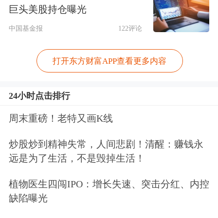
巨头美股持仓曝光
机构调研回测
中国基金报
122评论
除当日外，一致魔芋近一年共接待222
家机构294次调研，近十个公告日的调
打开东方财富APP查看更多内容
研回测情况如下表所示：
24小时点击排行
近一年机构调研回测
周末重磅！老特又画K线
左右拖动表格，可查看剩余表格内容
炒股炒到精神失常，人间悲剧！清醒：赚钱永
绝对收益率（%）
超额收
远是为了生活，不是毁掉生活！
公告日期
接待机构数
次日
5日
10日
次日
植物医生四闯IPO：增长失速、突击分红、内控
2025-04-21
21
2.61
-11.67
-
2.63
-1
缺陷曝光
2025-04-15
28
5.06
8.92
-11.14
4.76
8