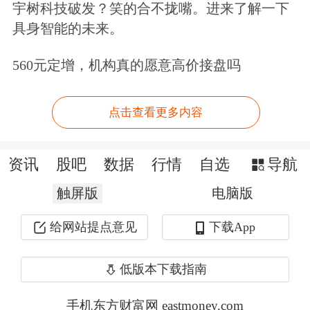
宇树科技破发？笑的合不拢嘴。进来了解一下
2025-04-14
1
29.99
37.98
21.88
29.94
3
具身智能的未来。
2025-04-07
10
10.44
23.59
70.53
8.73
1
560元定增，机构真的愿意高价接盘吗
2025-04-02
18
0.55
18.67
106.27
1.14
2
点击查看更多内容
2025-03-28
27
13.26
22.81
51.78
13.97
3
2025-03-26
59
5.54
16.66
38.44
5.21
1
资讯
股吧
数据
行情
自选
导航
2025-02-19
42
3.19
21.98
16.09
3.48
2
触屏版
电脑版
2025-02-10
26
-0.45
2.37
11.00
0.01
1
给网站提点意见
下载App
2025-01-27
15
-4.59
6.33
3.28
-4.01
4
低版本下载指南
数据来源：Choice数据
手机东方财富网 eastmoney.com
注：1. 本文超额收益率的计算选取市场调