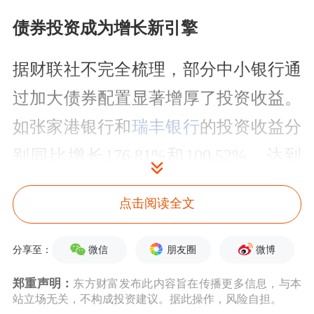
债券投资成为增长新引擎
据财联社不完全梳理，部分中小银行通
过加大债券配置显著增厚了投资收益。
如张家港银行和
瑞丰银行
的投资收益分
别同比增长176.81%和100.52%，达到
12.9亿、9.2亿；
渝农商行
亦接近倍增，
点击阅读全文
达93.56%，录得投资收益41.99亿元。
微信
朋友圈
微博
分享至：
2024年，
平安银行
实现非息收入532.68
亿元，同比增长14.0%，对营收贡献的
郑重声明：
东方财富发布此内容旨在传播更多信息，与本
站立场无关，不构成投资建议。据此操作，风险自担。
占比增至36.31%。年报显示，该行去年