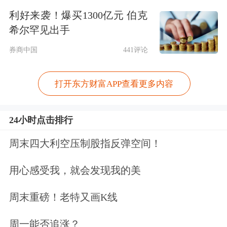
幅29.66%。
利好来袭！爆买1300亿元 伯克
希尔罕见出手
常熟银行
披露的年报显示，其2024年投
券商中国
441评论
资收益达14.94亿元，增幅56.03%，债
权投资收益、其他债权投资收益分别增
打开东方财富APP查看更多内容
长843.66%和152.1%。
24小时点击排行
中金公司
发布的研报认为，2024年四季
周末四大利空压制股指反弹空间！
度，债券市场利率下行速度加快，推动
用心感受我，就会发现我的美
银行通过OCI账户进一步积累债券估值
收益，并在年末择机兑现，转化为利
周末重磅！老特又画K线
润。据测算，2024年末上市银行通过
周一能否追涨？