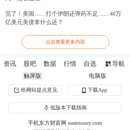
OCI账户兑现的债券浮盈占净利润的比
完了！美国……打个伊朗还弹药不足……40万
重达到17.6%，较2023年末的6.4%大幅
亿美元美债拿什么还？
提升，显示出债券投资在银行非息收入
结构中的重要性持续上升。
点击查看更多内容
投债市场风险显现
资讯
股吧
数据
行情
自选
导航
不过，随着此前债券收益率下行过快，
触屏版
电脑版
投债的市场风险也在今年一季度开始显
给网站提点意见
下载App
现，从部分中小银行披露的一季报可窥
低版本下载指南
一斑。
手机东方财富网 eastmoney.com
厦门银行
、
贵阳银行
等多家银行在一季