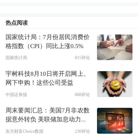
投资收益同比大增53.3%达246.04亿
热点阅读
元，主要就是因为债券投资收益增加。
国家统计局：7月份居民消费价
2024年，
杭州银行
非息净收入达139.24
格指数（CPI）同比上涨0.5%
亿元，同比增长20.21%，成为营收增长
国家统计局
815评论
的重要引擎。年报显示，其金融投资合
宇树科技8月10日将开启网上、
计金额9,738.72亿元，较上年末增加
网下申购！这些公司受益
978.10亿元，增幅11.16%；持有债权投
中国证券报
888评论
资账面余额4,909.02亿元，债券投资占
周末要闻汇总：美国7月非农数
比超50%。数据显示其投资收益为73.24
据意外转负 美联储加息动力...
亿元，较上年同期增加16.75亿元，增
东方财富Choice数据
230评论