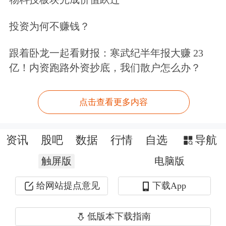
上涨。
投资为何不赚钱？
跟着卧龙一起看财报：寒武纪半年报大赚 23
亿！内资跑路外资抄底，我们散户怎么办？
点击查看更多内容
欧股市场：
英国伦敦股市《金融时报》
100种股票平均价格指数29日报收于
资讯
股吧
数据
行情
自选
导航
8463.46点，较前一交易日上涨46.12
触屏版
电脑版
点，涨幅为0.55%。法国巴黎股市
给网站提点意见
下载App
CAC40指数报收于7555.87点，较前一
低版本下载指南
交易日下跌17.89点，跌幅为0.24%；德