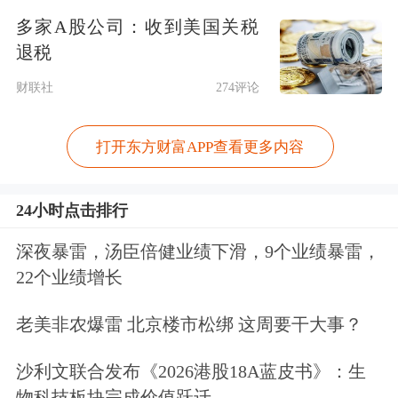
多家A股公司：收到美国关税
退税
财联社
274评论
打开东方财富APP查看更多内容
热门中概股涨跌不一，
纳斯达克中国金
24小时点击排行
龙指数
跌0.3%。小鹏汽车跌超6%，
贝
壳
、
蔚来
、
百度
等跌逾1%，
好未来
、
深夜暴雷，汤臣倍健业绩下滑，9个业绩暴雷，
22个业绩增长
理想汽车
、
名创优品
等小幅下跌；
新东
方
涨超4%，
富途控股
、
霸王茶姬
涨逾
老美非农爆雷 北京楼市松绑 这周要干大事？
2%，
哔哩哔哩
、
金山云
、
携程
网涨超
沙利文联合发布《2026港股18A蓝皮书》：生
1%，
京东
、
唯品会
、
腾讯音乐
等小幅
物科技板块完成价值跃迁