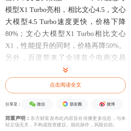
模型X1 Turbo亮相，相比文心4.5，文心
大模型4.5 Turbo速度更快，价格下降
80%；文心大模型X1 Turbo相比文心
X1，性能提升的同时，价格再降50%。
另外，百度带来了全球首个电商交易
MCP（即“模型上下文协议”），搜索
MCP等MCP server，帮助开发者全面拥
点击阅读全文
抱MCP。
微信
朋友圈
微博
分享至：
“没有应用，芯片、模型都没有价值。”
郑重声明：
东方财富发布此内容旨在传播更多信息，与本
站立场无关，不构成投资建议。据此操作，风险自担。
“所有这些发布，都是为了让开发者们