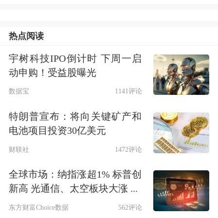
可以不用担心模型能力、不用担心模型
成本、更不用担心开发工具和平台，可
热点阅读
以踏踏实实地做应用，做出最好的应
宇树科技IPO倒计时 下周一启
动申购！受益股曝光
用！”面向现场5000名开发者和科技爱
数据宝
1141评论
好者，李彦宏如此表示。
特朗普宣布：将向关键矿产和
过去一年，大模型世界风云变幻。一边
电池项目投资30亿美元
是大模型厂商的不断竞争，另一边是开
财联社
1472评论
发者无所适从。李彦宏对开发者
全球市场：纳指涨超1% 标普创
说，“只要找对场景，选对基础模型，
新高 光通信、太空板块大涨 ...
有时候还要学一点调模型的方法，在此
东方财富Choice数据
562评论