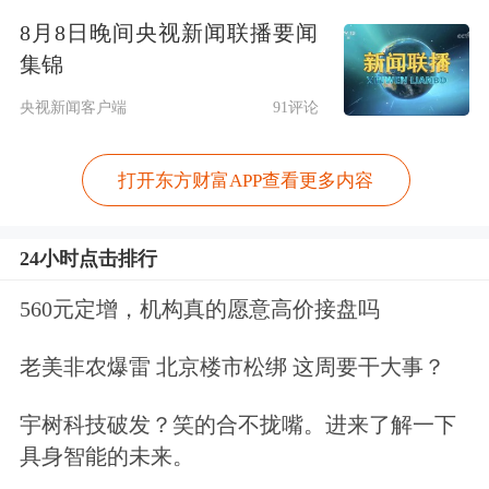
基础上做出来的应用是不会过时的”。
8月8日晚间央视新闻联播要闻
他强调，“没有应用，芯片、模型都没
集锦
有价值。模型会有很多，但未来真
央视新闻客户端
91评论
正‘统治’这个世界的是应用，应用才是
打开东方财富APP查看更多内容
王者。”
李彦宏认为，当前开发者做AI应用的一
24小时点击排行
大阻碍，就是大模型成本高、用不起。
560元定增，机构真的愿意高价接盘吗
成本降低后，开发者和创业者们才可以
老美非农爆雷 北京楼市松绑 这周要干大事？
放心大胆地做开发，企业才能够低成本
宇树科技破发？笑的合不拢嘴。进来了解一下
地部署大模型，最终推动各行各业应用
具身智能的未来。
的爆发。