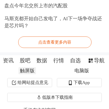
盘点今年北交所上市的汽配股
“多模态将成为未来基础模型的标配，
马斯克都开始自己发电了，AI下一场争夺战还
纯文本模型的市场会越变越小，多模态
是芯片吗？
模型的市场会越来越大”。基于这样的
判断，文心大模型4.5 Turbo和X1 Turbo
点击查看更多内容
都进一步增强了多模态能力。“有了这
资讯
股吧
数据
行情
自选
导航
样超级能干的基础模型，我们就可以打
触屏版
电脑版
造出超级有用、超级有趣的AI应用
来。”李彦宏表示。
给网站提点意见
下载App
百度“押宝”多模态应用
低版本下载指南