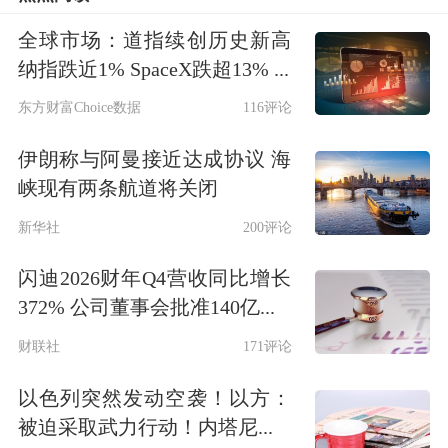
发布
全球市场：道指续创历史新高
价格最高降80%
纳指跌近1% SpaceX跌超13% ...
东方财富Choice数据
116评论
李彦宏表示，DeepSeek发布后，文小
伊朗称与阿曼接近达成协议 海
言、百度搜索、百度地图等都接入了
峡现有两条航道将关闭
DeepSeek满血版，在很多内外部应用场
新华社
200评论
景都产生了非常不错的效果。
闪迪2026财年Q4营收同比增长
“当然，DeepSeek也不是万能的。”李彦
372% 公司董事会批准140亿...
宏指出，比如它只能处理文本、幻觉率
财联社
171评论
比较高，以及更大的问题——慢和
以色列突然发动空袭！以方：
被迫采取武力行动！内塔尼...
贵。“我们今天要发布的文心大模型的