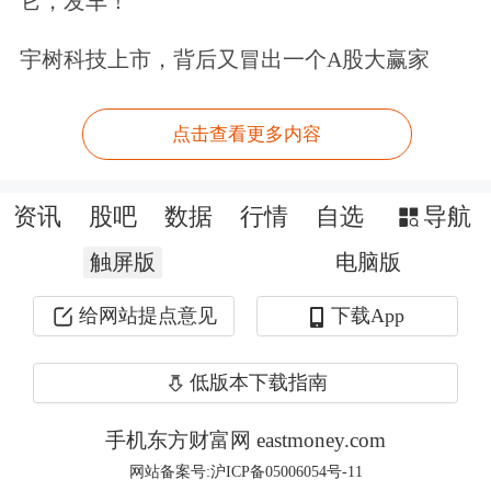
它，发车！
DeepSeek-R1和V3最新版。
宇树科技上市，背后又冒出一个A股大赢家
文心大模型4.5 Turbo每百万token的输入
价格为0.8元，输出价格为3.2元，与文
点击查看更多内容
心4.5相比，价格下降80%，仅为
资讯
股吧
数据
行情
自选
导航
DeepSeek-V3的40%；文心大模型X1
触屏版
电脑版
Turbo输入价格为每百万token 1元，输
出价格为4元，与文心X1相比，性能提
给网站提点意见
下载App
升的同时价格再降50%，仅为
低版本下载指南
DeepSeek-R1的25%。
手机东方财富网 eastmoney.com
李彦宏强调，当前开发者做AI应用的一
网站备案号:沪ICP备05006054号-11