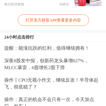
每日经济新闻
56评论
4.5 Turbo和X1 Turbo，就是要解决这些
问题的。”
打开东方财富APP查看更多内容
李彦宏直言，百度正式发布的文心大模
24小时点击排行
型4.5 Turbo、X1 Turbo具备多模态、强
提醒：能涨抗跌的红利，值得继续拥有！
推理、低成本三大特性。
深夜8股发中报，创新药龙头暴增627%，
据介绍，文心大模型X1 Turbo是基于4.5
MLCC暴雷，6股增长2股下滑
Turbo的深度思考模型。性能提升的同
操作丨CPO无视小作文，继续反攻！半导体起
时，具备更先进的思维链，问答、创
飞，彻底稳了？
作、逻辑推理、工具调用和多模态能力
操作：真正的机会不会只有一次，今天加点
进一步增强，整体效果领先于