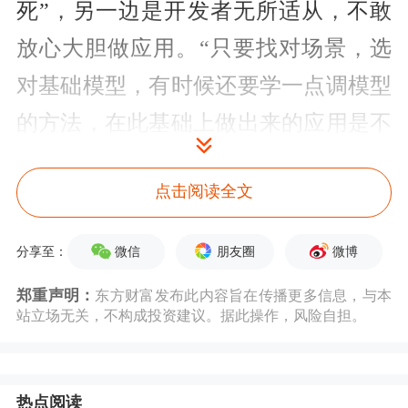
死”，另一边是开发者无所适从，不敢
放心大胆做应用。“只要找对场景，选
对基础模型，有时候还要学一点调模型
的方法，在此基础上做出来的应用是不
会过时的。”
点击阅读全文
李彦宏强调，没有应用，芯片、模型都
没有价值。模型会有很多，但未来真正
微信
朋友圈
微博
分享至：
统治这个世界的是应用，应用才是王
郑重声明：
东方财富发布此内容旨在传播更多信息，与本
站立场无关，不构成投资建议。据此操作，风险自担。
者。
文心大模型4.5 Turbo、X1 Turbo正式
热点阅读