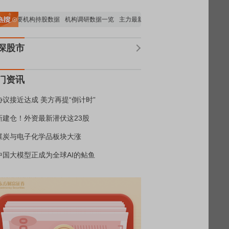
览
重要机构持股数据
机构调研数据一览
主力最新动向
上市公司限售股解禁一览
深股市
门资讯
协议接近达成 美方再提“倒计时”
新建仓！外资最新潜伏这23股
煤炭与电子化学品板块大涨
中国大模型正成为全球AI的鲇鱼