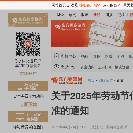
网站首页
加收藏
移动客户端
东方财富
天天
财经
焦点
股票
新股
期指
期权
关
闭
行情中心
指数
期指
期权
个股
板
数据中心
资金流向
主力排名
板块资金
首页
>
财经频道
>
正文
关于2025年劳动
准的通知
2025年04月24日 21:03
来源：广州期货交易所