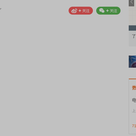
果：A股再平衡的
债券知识通识：从基础认知到特色品种
了
上
7