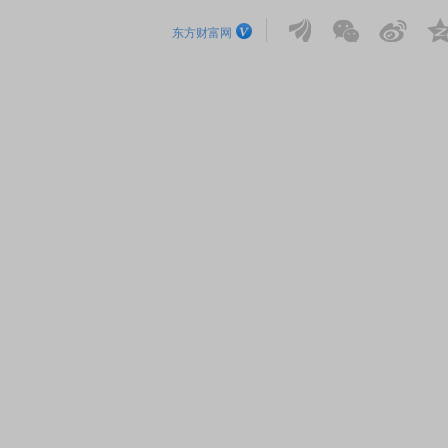
东方财富网
EDMI K90 至尊版 新品发布会
首席连线｜东方财富证券陈
风，将吹向何处