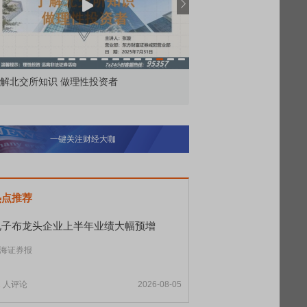
解北交所知识 做理性投资者
市价委托那么多种，究竟
一键关注财经大咖
热点推荐
电子布龙头企业上半年业绩大幅预增
海证券报
1
人评论
2026-08-05