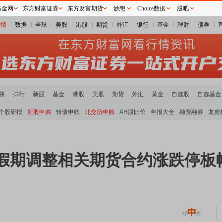
基金网
东方财富证券
东方财富期货
妙想
Choice数据
股吧
行情
数据
全球
美股
港股
期货
外汇
银行
基金
理财
债券
块
排行
新股
基金
港股
美股
期货
外汇
黄金
自选股
自选基金
个股研报
新股申购
转债申购
北交所申购
AH股比价
年报大全
融资融券
龙虎
节假期调整相关期货合约涨跌停