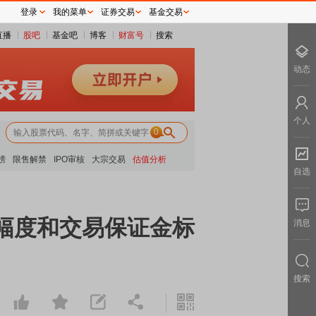
登录
我的菜单
证券交易
基金交易
直播
股吧
基金吧
博客
财富号
搜索
动态
个人
0
榜
限售解禁
IPO审核
大宗交易
估值分析
自选
板幅度和交易保证金标
消息
搜索