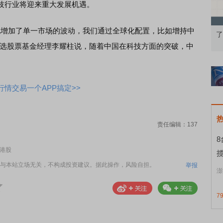
技行业将迎来重大发展机遇。
化增加了单一市场的波动，我们通过全球化配置，比如增持中
衡的
债券知识通识：从基础认知到特色品种
了解北交所知识
精选股票基金经理李耀柱说，随着中国在科技方面的突破，中
。
情交易一个APP搞定>>
责任编辑：137
和港股
揽
与本站立场无关，不构成投资建议。据此操作，风险自担。
举报
澎
7