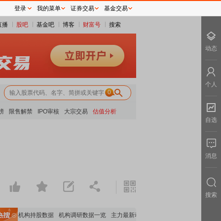
登录
我的菜单
证券交易
基金交易
直播
股吧
基金吧
博客
财富号
搜索
动态
个人
0
榜
限售解禁
IPO审核
大宗交易
估值分析
自选
消息
搜索
重要机构持股数据
机构调研数据一览
主力最新动向
上市公司限售股解禁一览
昨