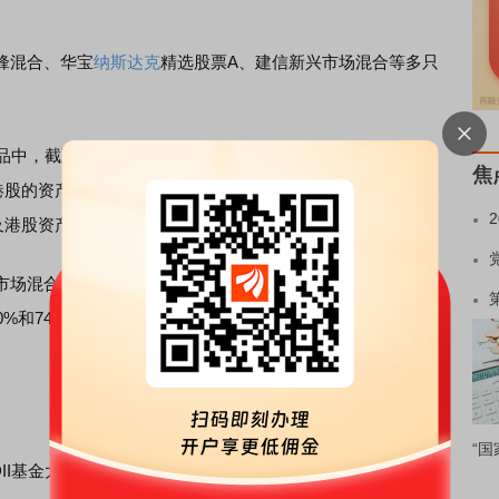
锋混合、华宝
纳斯达克
精选股票A、建信新兴市场混合等多只
品中，截至一季度末，大多数重仓了A股及港股等中国资产。
焦
资产比例分别为73.37%和25.4%，美股仅占1.23%；富
股资产比例合计为96.51%，美股为3.49%。
混合等业绩垫底的产品均重仓了美股市场，该两只QDII
%和74.72%。区域资产配置差异导致QDII业绩悬殊，首尾收
“国
I基金大幅减持了美股，转而增持A股或港股。