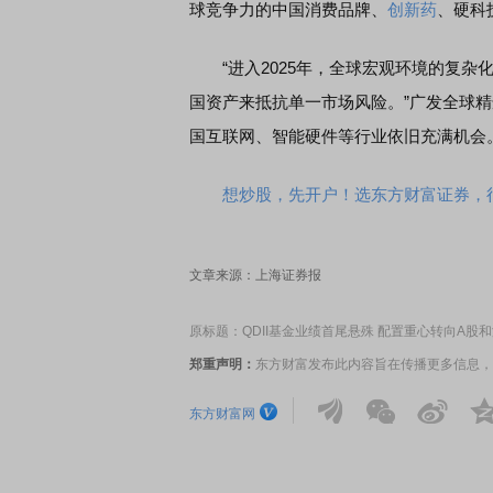
球竞争力的中国消费品牌、
创新药
、硬科
“进入2025年，全球宏观环境的复杂
至尊版 新品发布会
首席连线｜东方财富证券陈果：A股再平
风，将吹向何处
国资产来抵抗单一市场风险。”广发全球
国互联网、智能硬件等行业依旧充满机会
想炒股，先开户！选东方财富证券，行
文章来源：上海证券报
原标题：QDII基金业绩首尾悬殊 配置重心转向A股
郑重声明：
东方财富发布此内容旨在传播更多信息，
东方财富网