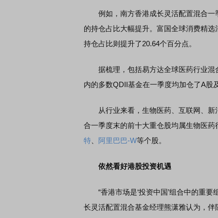
例如，南方香港成长灵活配置混合一季度
的持仓占比大幅提升。富国全球消费精选混合
持仓占比则提升了20.64个百分点。
据梳理，包括易方达全球医药行业混合
内的多数QDII基金在一季度均加仓了A
从行业来看，生物医药、互联网、新消费
合一季度末的前十大重仓股均属生物医药
特
、
阿里巴巴-W
等个股。
依然看好港股投资机遇
“香港市场是‘投资中国’组合中的重要
长灵活配置混合基金经理熊潇雅认为，伴