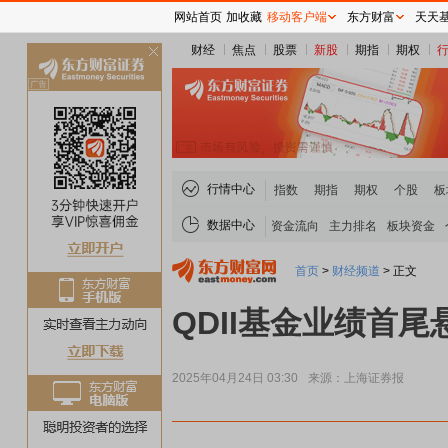
网站首页
加收藏
移动客户端
东方财富
天天
财经
焦点
股票
新股
期指
期权
关
闭
行情中心
指数
期指
期权
个股
板
数据中心
资金流向
主力排名
板块资金
首页
>
财经频道
>
正文
QDII基金业绩首
2025年04月24日 03:30
来源：上海证券报