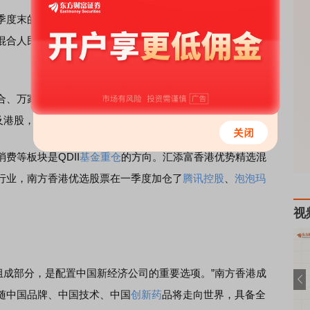
末的美股持仓占比降低了10.34个百分点，而A股和港股
人民币的美股仓位由去年末的31.52%降至11.03%，港股
、万家全球成长一年持有期混合、富国蓝筹精选股票等在
股及港股，并相应调降了美股市场的占比。
等板块是QDII
基金重仓
的方向。汇添富香港优势精选混
行业，南方香港优选股票在一季度加仓了
腾讯控股
、
泡泡玛
视
组成部分，是配置中国新经济公司的重要选项。”南方香港成
随中国品牌、中国技术、中国
创新药
品将走向世界，具备全