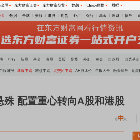
基金网
东方财富证券
东方财富期货
妙想
Choice数据
股吧
行情
数据
全球
美股
港股
期货
外汇
银行
基金
理财
债券
块
排行
新股
基金
港股
美股
期货
外汇
黄金
自选股
自选基金
个股研报
新股申购
转债申购
北交所申购
AH股比价
年报大全
融资融券
龙虎
尾悬殊 配置重心转向A股和港股
煤炭板块领涨
贵金属板块走强
半导体板块活跃
沪深资金流向
A股估值分析全览