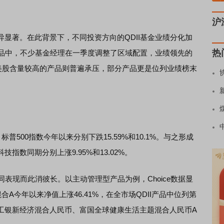
沪
著。在此背景下，不同投资方向的QDII基金业绩分化加
热
产品中，不少基金经理在一季度调整了区域配置，业绩领先的
美股含量较高的产品则普遍承压，部分产品更是位列业绩榜末
、标普500指数今年以来分别下跌15.59%和10.1%。与之形成
指数同期分别上涨9.95%和13.02%。
表现而此消彼长。以主动管理型产品为例，Choice数据显
A今年以来净值上涨46.41%，在全市场QDII产品中位列第
工银新经济混合人民币、富国全球健康生活主题混合人民币A