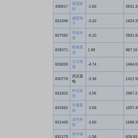
星昊医
430017
-1.60
2631.3
药
威贸电
833346
-3.20
1824.3
子
华信永
837592
-0.10
2831.9
道
欧福蛋
839371
1.88
987.16
业
立方控
833030
-4.74
1464.6
股
武汉蓝
830779
-3.38
1421.5
电
科达自
831832
-3.56
2967.2
控
方盛股
832662
-3.09
1057.4
份
龙竹科
831445
-3.60
1698.3
技
东方碳
832175
-1.58
839.93