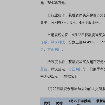
元、784.36万元。
分行业统计，获融资净买入超百万元的
集中，分别有7只、5只、4只个股上榜。
市场表现方面，4月22日获融资净买入超
诺威
、
绿亨科技
，分别上涨14.49%、8.
力
、
方正阀门
。
活跃度来看，获融资净买入超百万元个股4
蛋业
、武汉蓝电、
方正阀门
等，日换手率分别
率为6.61%。（数据宝）
4月22日融资余额增加居前的北交所
4月22日涨跌幅
最新
代码
简称