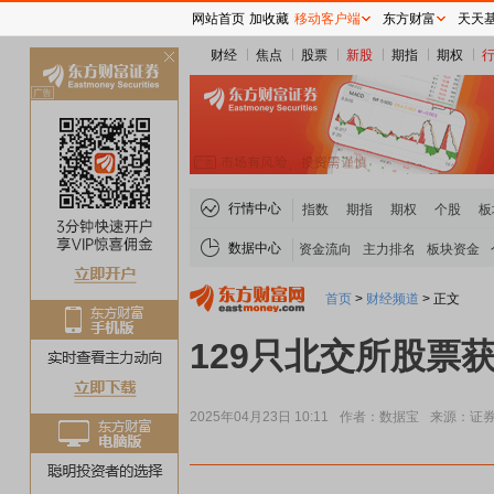
网站首页
加收藏
移动客户端
东方财富
天天
财经
焦点
股票
新股
期指
期权
关
闭
行情中心
指数
期指
期权
个股
板
数据中心
资金流向
主力排名
板块资金
首页
>
财经频道
>
正文
129只北交所股票
2025年04月23日 10:11
作者：数据宝
来源：证
贵金属板块