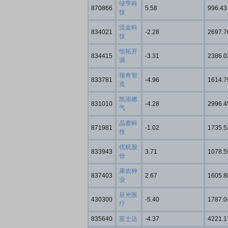
绿亨科
870866
5.58
996.43
技
流金科
834021
-2.28
2697.7
券知识通识：从基础认知到特色品种
了解北交所知识 做理性投
技
恒拓开
834415
-3.31
2386.0
源
瑞奇智
833781
-4.96
1614.7
造
凯添燃
831010
-4.28
2996.4
气
晶赛科
871981
-1.02
1735.5
技
优机股
833943
3.71
1078.5
份
康农种
837403
2.67
1605.8
业
辰光医
430300
-5.40
1787.0
疗
835640
富士达
-4.37
4221.1