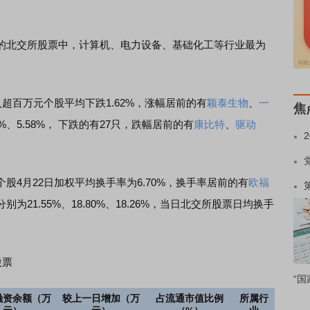
北交所股票中，计算机、电力设备、基础化工等行业最为
百万元个股平均下跌1.62%，涨幅居前的有
颖泰生物
、
一
焦
39%、5.58%， 下跌的有27只，跌幅居前的有
康比特
、
驱动
月22日加权平均换手率为6.70%，换手率居前的有
欧福
为21.55%、18.80%、18.26%，当日北交所股票日均换手
股票
“国
融资余额（万
较上一日增加（万
占流通市值比例
所属行