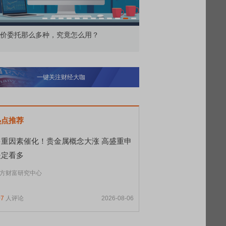
交所顶格打新居然只能中碎股
敢为——比亚迪智能化战
一键关注财经大咖
热点推荐
多重因素催化！贵金属概念大涨 高盛重申
坚定看多
方财富研究中心
07
人评论
2026-08-06