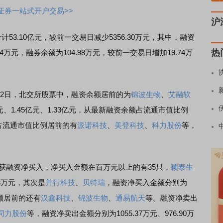
证券一站式开户交易>>
沪
计53.10亿元，较前一交易日减少5356.30万元，其中，融资
热
04万元，融券余额为104.98万元，较前一交易日增加19.74万
22日，北交所股票中，融资余额居前的为
锦波生物
、
艾融软
元、1.45亿元、1.33亿元，从最新融资余额占流通市值比例
额占流通市值比例居前的有
派诺科技
、
美登科技
、
科力股份
等，
获融资净买入，净买入金额在百万元以上的有35只，
颖泰生
3万元，其次是
并行科技
、
贝特瑞
，融资净买入金额分别为
金额居前的还有
汉鑫科技
、
锦波生物
、
通易航天
等。融资净卖出
同力股份
等，融资净卖出金额分别为1055.37万元、976.90万