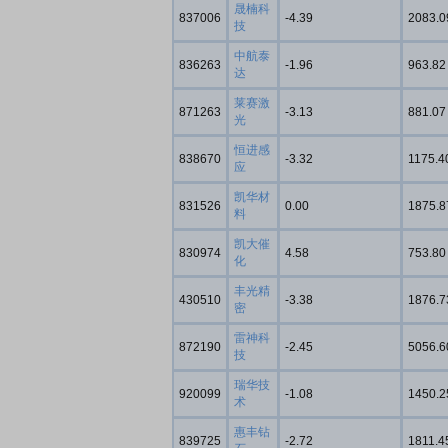
晟楠科
837006
-4.39
2083.0
技
中航泰
836263
-1.96
963.82
达
莱赛激
871263
-3.13
881.07
光
恒进感
838670
-3.32
1175.4
应
凯华材
831526
0.00
1875.8
料
凯大催
830974
4.58
753.80
化
丰光精
430510
-3.38
1876.7
密
雷神科
872190
-2.45
5056.6
技
瑞华技
920099
-1.08
1450.2
术
惠丰钻
839725
-2.72
1811.4