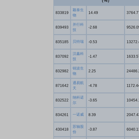
（%）
颖泰生
833819
14.49
3764.7
物
并行科
839493
-2.68
9526.0
技
贝特瑞
835185
-0.53
13272.
汉鑫科
837092
-1.47
1633.5
技
锦波生
832982
2.25
24486.
物
通易航
871642
-4.78
1172.4
天
纳科诺
832522
-3.65
10454.
尔
一诺威
834261
8.39
2047.4
苏轴股
430418
-3.87
6040.1
份