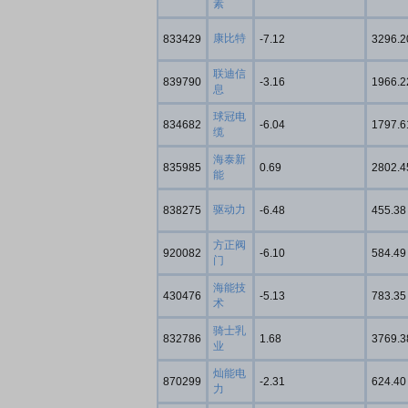
素
康比特
833429
-7.12
3296.2
联迪信
839790
-3.16
1966.2
息
球冠电
834682
-6.04
1797.6
缆
海泰新
835985
0.69
2802.4
能
驱动力
838275
-6.48
455.38
方正阀
920082
-6.10
584.49
门
海能技
430476
-5.13
783.35
术
骑士乳
832786
1.68
3769.3
业
灿能电
870299
-2.31
624.40
力