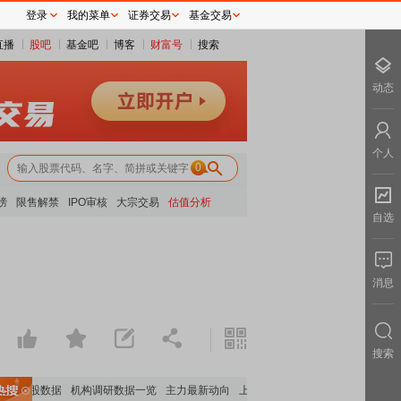
登录
我的菜单
证券交易
基金交易
直播
股吧
基金吧
博客
财富号
搜索
动态
个人
0
榜
限售解禁
IPO审核
大宗交易
估值分析
自选
消息
搜索
构持股数据
机构调研数据一览
主力最新动向
上市公司限售股解禁一览
昨日涨停