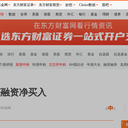
基金网
东方财富证券
东方财富期货
妙想
Choice数据
股吧
行情
数据
全球
美股
港股
期货
外汇
银行
基金
理财
债券
块
排行
新股
基金
港股
美股
期货
外汇
黄金
自选股
自选基金
个股研报
新股申购
转债申购
北交所申购
AH股比价
年报大全
融资融券
龙虎
获融资净买入
券时报网
领涨
小金属板块走强
半导体板块活跃
沪深资金流向
A股估值分析全览
重要机