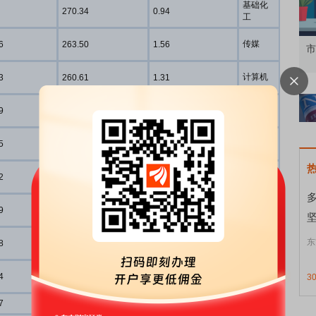
基础化
270.34
0.94
工
传媒
6
263.50
1.56
资者
市价委托那么多种，究竟怎么用？
北
计算机
3
260.61
1.31
机械设
9
221.01
1.46
备
公用事
5
220.01
1.29
业
电子
2
219.56
1.23
机械设
9
210.87
1.17
备
农林牧
东
8
186.64
1.05
渔
医药生
4
182.00
1.55
3
物
7
181.90
0.84
通信