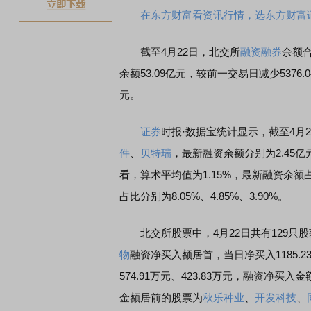
在东方财富看资讯行情，选东方财富
截至4月22日，北交所
融资融券
余额合
余额53.09亿元，较前一交易日减少5376.
元。
证券
时报·数据宝统计显示，截至4月
件
、
贝特瑞
，最新融资余额分别为2.45亿
看，算术平均值为1.15%，最新融资余
占比分别为8.05%、4.85%、3.90%。
北交所股票中，4月22日共有129只股
物
融资净买入额居首，当日净买入1185.2
574.91万元、423.83万元，融资净买入
金额居前的股票为
秋乐种业
、
开发科技
、