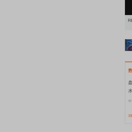
行情风向标每日解盘中
R
中
3