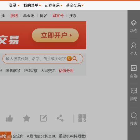
登录
我的菜单
证券交易
基金交易
直播
股吧
基金吧
博客
财富号
搜索
动态
个人
0
榜
限售解禁
IPO审核
大宗交易
估值分析
自选
消息
搜索
沪深资金流向
A股估值分析全览
重要机构持股数据
机构调研数据一览
主力最新动