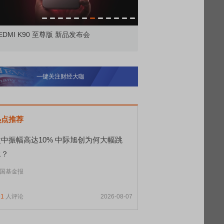
EDMI K90 至尊版 新品发布会
首席连线｜东方财富证券
风，将吹向何处
一键关注财经大咖
热点推荐
盘中振幅高达10% 中际旭创为何大幅跳
水？
国基金报
91
人评论
2026-08-07