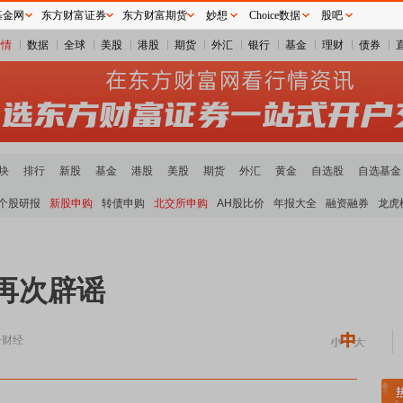
基金网
东方财富证券
东方财富期货
妙想
Choice数据
股吧
行情
数据
全球
美股
港股
期货
外汇
银行
基金
理财
债券
块
排行
新股
基金
港股
美股
期货
外汇
黄金
自选股
自选基金
个股研报
新股申购
转债申购
北交所申购
AH股比价
年报大全
融资融券
龙虎
团再次辟谣
一财经
稀土板块领涨
元件板块走强
半导体板块活跃