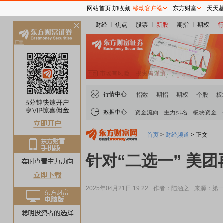
网站首页
加收藏
移动客户端
东方财富
天天
财经
焦点
股票
新股
期指
期权
关
闭
行情中心
指数
期指
期权
个股
板
数据中心
资金流向
主力排名
板块资金
首页
>
财经频道
>
正文
针对“二选一” 美
2025年04月21日 19:22
作者：陆涵之
来源：第