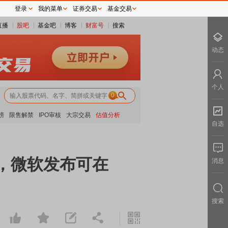
登录
我的菜单
证券交易
基金交易
直播
股吧
基金吧
博客
财富号
搜索
动态
个人
0
榜
限售解禁
IPO审核
大宗交易
估值分析
自选
军，微软发布可在
消息
搜索