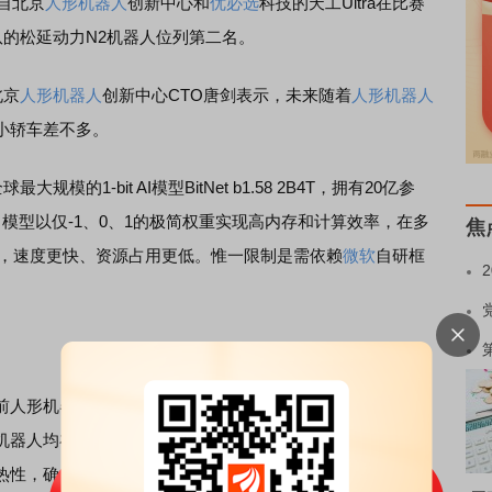
自北京
人形机器人
创新中心和
优必选
科技的天工Ultra在比赛
队的松延动力N2机器人位列第二名。
北京
人形机器人
创新中心CTO唐剑表示，未来随着
人形机器人
小轿车差不多。
最大规模的1-bit AI模型BitNet b1.58 2B4T，拥有20亿参
。模型以仅-1、0、1的极简权重实现高内存和计算效率，在多
焦
型，速度更快、资源占用更低。惟一限制是需依赖
微软
自研框
前人形机器人硬件端的几个问题：①续航能力不足，除以走
机器人均在中途更换了
电池
；②关节散热不足，比赛中机器
热性，确保关节的正常运行。本次比赛由地方政府主办央视