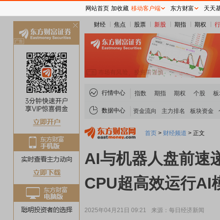
网站首页
加收藏
移动客户端
东方财富
天天
财经
焦点
股票
新股
期指
期权
关
闭
行情中心
指数
期指
期权
个股
板
数据中心
资金流向
主力排名
板块资金
首页
>
财经频道
>
正文
AI与机器人盘前速
CPU超高效运行AI模
2025年04月21日 09:21
来源：每日经济新闻