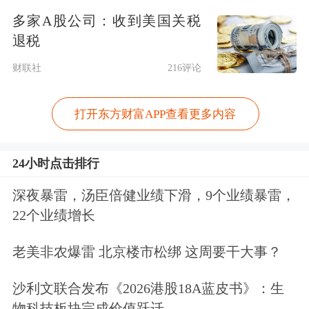
多家A股公司：收到美国关税
不变。因此您现在可以以今天的价格购
退税
物。我们随时准备确保您的订单在此期
财联社
216评论
间顺利送达。我们正在尽一切努力保持
低价并最大限度地减少对您的影响。”
打开东方财富APP查看更多内容
几乎是在同一时间，
拼多多
旗下的跨境
24小时点击排行
电商平台Temu也在其官网发布类似通
深夜暴雷，汤臣倍健业绩下滑，9个业绩暴雷，
知称，“由于全球贸易规则和关税的近
22个业绩增长
期变化，我们的运营成本增加了。为了
老美非农爆雷 北京楼市松绑 这周要干大事？
继续提供您喜爱的产品而不会牺牲质
沙利文联合发布《2026港股18A蓝皮书》：生
量，我们将在2025年4月25日开始进行
物科技板块完成价值跃迁