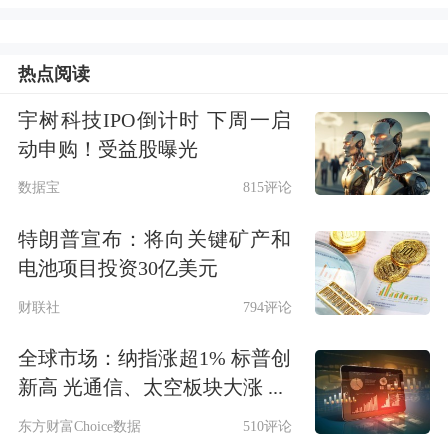
近日，知名跨境电商平台希音
（SHEIN）在其官网发布通知称，“自
热点阅读
从我们开始为美国购物者提供服务以
宇树科技IPO倒计时 下周一启
来，我们的目标一直很简单：以实惠的
动申购！受益股曝光
价格提供优质的时尚产品，同时在我们
数据宝
815评论
服务的社区中产生积极影响。”但由于
特朗普宣布：将向关键矿产和
最近全球贸易规则和关税的变化，公司
电池项目投资30亿美元
运营费用有所增加，为了在不影响质量
财联社
794评论
的情况下继续提供产品，公司将从2025
全球市场：纳指涨超1% 标普创
年4月25日起进行价格调整。
新高 光通信、太空板块大涨 ...
东方财富Choice数据
510评论
希音称，“在4月25日之前，价格将保持