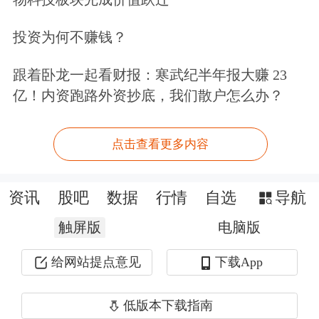
价格调整。”在此之前，价格将保持不
投资为何不赚钱？
变。
跟着卧龙一起看财报：寒武纪半年报大赚 23
根据公开资料，希音是一家全球时尚和
亿！内资跑路外资抄底，我们散户怎么办？
生活方式在线零售商，在不到十年的时
间里，公司发展成为拥有近10000名员
点击查看更多内容
工的团队，为150多个国家/地区提供服
资讯
股吧
数据
行情
自选
导航
务。
触屏版
电脑版
Temu是拼多多旗下的跨境电商平台，
给网站提点意见
下载App
2022年9月1日，拼多多跨境电商平台正
式在海外上线，首站将面向北美市场；
低版本下载指南