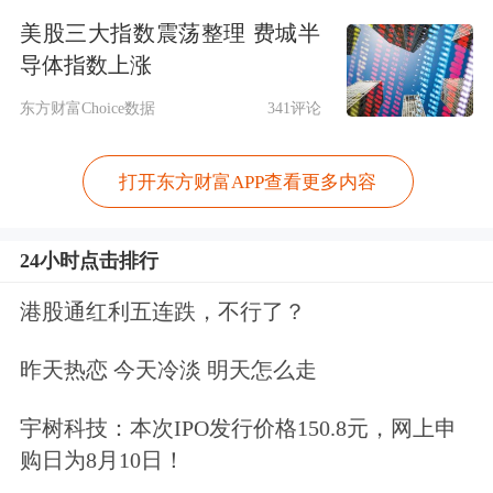
今年第一季度，吉利控股的总销量为
美股三大指数震荡整理 费城半
94.66万辆，同比增长31%；新能源汽车
导体指数上涨
销量46.34万辆，同比增长83%，
新能源
东方财富Choice数据
341评论
渗透率达49%。
打开东方财富APP查看更多内容
具体来看，
吉利汽车
（00175.HK）一季
度的销量为70.38万辆，同比增长48%；
24小时点击排行
新能源车
型销量为33.92万辆，同比增
港股通红利五连跌，不行了？
长135%。其中吉利品牌的销量为58.98
昨天热恋 今天冷淡 明天怎么走
万辆，同比增长55%；领克品牌为7.26
宇树科技：本次IPO发行价格150.8元，网上申
万辆，同比增长19%；极氪品牌为4.14
购日为8月10日！
万辆，同比增长25%。