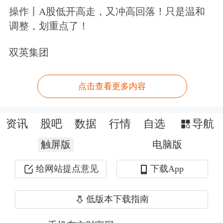
操作丨A股低开高走，又冲高回落！只是温和
此外，沃尔沃汽车在今年第一季度的销
调整，划重点了！
量为17.22万辆，其中新能源车型销量
双英集团
为7.45万辆，新能源渗透率达43%。
极
星汽车
一季度销量为1.23万辆，同比增
点击查看更多内容
长76%。远程新能源
商用车
的销量为
资讯
股吧
数据
行情
自选
导航
2.67万辆，同比增长62%。
触屏版
电脑版
吉利汽车日前发布了2025年第一季度正
给网站提点意见
下载App
面盈利预告。吉利汽车预计，2025年第
一季度，会计政策变更后归属公司股权
低版本下载指南
持有人溢利为52亿至58亿元，同比增长