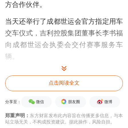
方合作伙伴。
当天还举行了成都世运会官方指定用车
交车仪式，吉利控股集团董事长李书福
向成都世运会执委会交付赛事服务车
辆。
吉利控股高级副总裁杨学良向红星资本
点击阅读全文
局表示，吉利控股将向赛会组委会交付
近500辆智能精品车，涵盖旗下吉利银
微信
朋友圈
微博
分享至：
河、领克、极氪等品牌产品。赛会服务
郑重声明：
东方财富发布此内容旨在传播更多信息，与本
车辆“没有纯粹的燃油车”，涵盖纯电、
站立场无关，不构成投资建议。据此操作，风险自担。