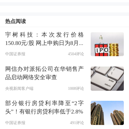
混动等多种品类形式。
近年来，吉利控股以
汽车
电动智能化转
热点阅读
型为核心，坚持科技创新，十年来累计
宇树科技：本次发行价格
150.80元/股 网上申购日为8月...
研发投入超2000亿元，在新能源科技、
中国证券报
4504评论
汽车安全、绿色发展、人机交互、智能
驾驶、车载芯片、低轨卫星等前沿科技
网信办对派拓公司在华销售产
品启动网络安全审查
领域，持续打造天地一体化的全球科技
央视新闻客户端
1008评论
生态。吉利智能化创新成果正从投入期
逐步进入收获期，成为全球唯一完成全
部分银行房贷利率降至“2字
头”！有银行房贷利率低于2.8%
域AI智能化布局的车企。
中国证券报
491评论