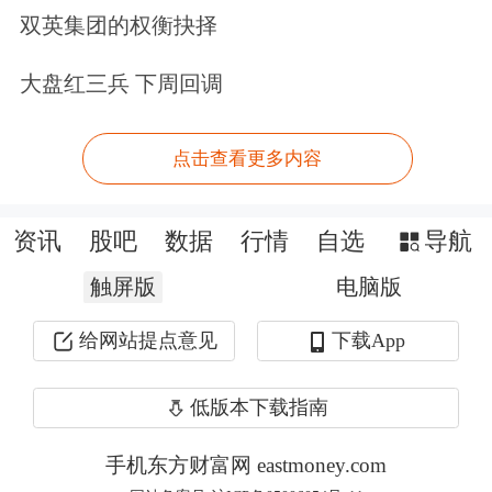
双英集团的权衡抉择
大盘红三兵 下周回调
点击查看更多内容
资讯
股吧
数据
行情
自选
导航
图片来源：央视网微博
触屏版
电脑版
由于加征关税导致压榨企业对美国大豆
给网站提点意见
下载App
望而却步，以及巴西收获延迟导致发货
量减少，海关总署公布的数据显示，
低版本下载指南
2025年3月中国大豆进口量降至2008年
手机东方财富网 eastmoney.com