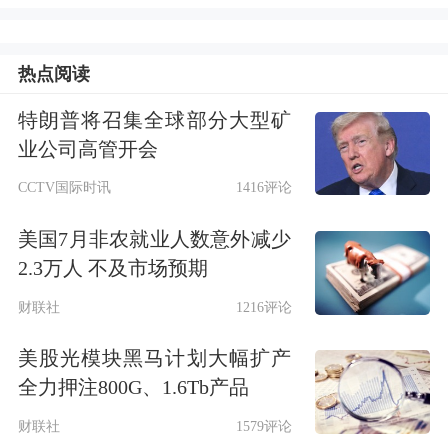
图片来源：央视网
微博
热点阅读
美国大豆协会主席
、
肯塔基州大豆种植
特朗普将召集全球部分大型矿
户卡莱布·拉格兰近日在给特朗普的公
业公司高管开会
开信中写道
：“
我是一位投票给特朗普
CCTV国际时讯
1416评论
的大豆种植户
，我恳求总统结束这场贸
美国7月非农就业人数意外减少
易冲突。”拉格兰警告，目前的状况如
2.3万人 不及市场预期
果继续下去，巴西等竞争对手将进一步
财联社
1216评论
扩大在中国的市场份额。
美股光模块黑马计划大幅扩产
全力押注800G、1.6Tb产品
财联社
1579评论