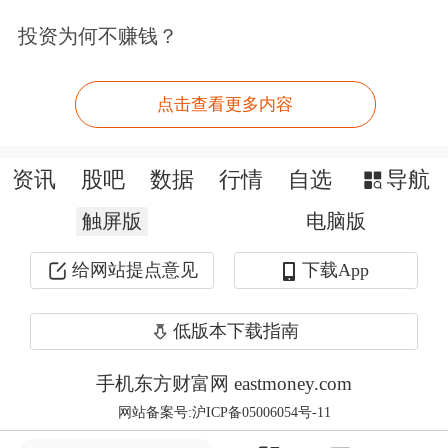
拓宽和调整信托公司的业务范围
投资为何不赚钱？
修订后的信托公司业务范围共3项，包
点击查看更多内容
括信托业务、资产负债业务和其他业
务。
资讯
股吧
数据
行情
自选
导航
中国信托业协会特约研究员袁田认为，
触屏版
电脑版
《办法》兼顾了对信托业务、固有业务
给网站提点意见
下载App
和其他业务的规定，为信托公司充分展
低版本下载指南
业和提供多元受托服务开辟了广阔空
间，但必须与风险管控和承担能力相匹
手机东方财富网 eastmoney.com
配。
网站备案号:沪ICP备05006054号-11