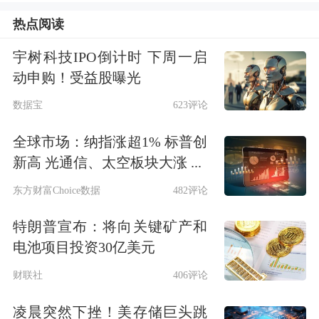
源；二是坚持目标导向，强化公司治
热点阅读
理；三是加强风险防控，规范重点业务
宇树科技IPO倒计时 下周一启
动申购！受益股曝光
环节；四是强化信托监管要求，明确风
数据宝
623评论
险处置机制。
全球市场：纳指涨超1% 标普创
中国信托业协会特约研究员周萍告诉记
新高 光通信、太空板块大涨 ...
者，现行《办法》已实施18年，部分条
东方财富Choice数据
482评论
款已难以适应当前信托公司风险防范、
特朗普宣布：将向关键矿产和
转型发展和有效监管的需求。《办法》
电池项目投资30亿美元
进一步明确了信托公司的业务范围、经
财联社
406评论
营规则和禁止性行为，引导信托公司回
凌晨突然下挫！美存储巨头跳