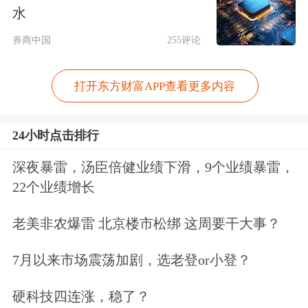
归信托本源，专注于
资产管理
、财富管
水
理等核心业务。这不仅有助于信托公司
券商中国
255评论
更好地适应市场需求，还能避免业务过
打开东方财富APP查看更多内容
度多元化和无序竞争，促进信托行业的
健康可持续发展。
24小时点击排行
上海金融与发展实验室首席专家、主任
深夜暴雷，汤臣倍健业绩下滑，9个业绩暴雷，
22个业绩增长
曾刚分析称：“《办法》强化了信托业
高质量发展和风控导向，聚焦规范化、
老美非农爆雷 北京楼市松绑 这周要干大事？
透明化和合规化管理，这是信托市场转
7月以来市场震荡加剧，选老登or小登？
型的关键措施。”
硬科技四连涨，稳了？