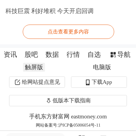
今年以来，金价累计上涨超过21%，所
科技巨震 利好堆积 今天开启回调
谓“对等关税”是主要推动因素之一，同
点击查看更多内容
时也得益于对美联储更多货币宽松和央
行购买的预期。周四数据显示，3月份
资讯
股吧
数据
行情
自选
导航
美国潜在通胀大幅降温，交易员目前预
触屏版
电脑版
计今年剩余时间美联储将降息三次，有
给网站提点意见
下载App
可能降息四次。较低的利率通常对黄金
有利。
低版本下载指南
瑞银全球财富管理大宗商品及亚太区货
手机东方财富网 eastmoney.com
网站备案号:沪ICP备05006054号-11
币主管Dominic Schnider称： “我们仍然