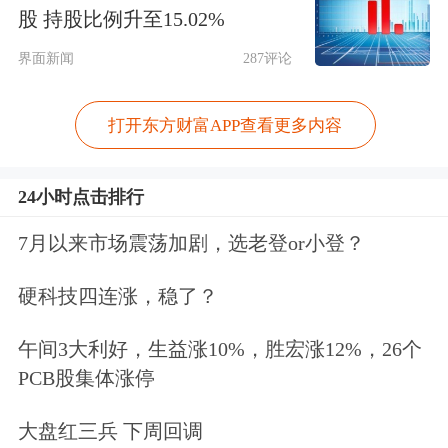
股 持股比例升至15.02%
本周，随着对全球经济衰退的担忧席卷
界面新闻
287评论
华尔街，美国总统特朗普在关税议程上
打开东方财富APP查看更多内容
反复无常的举动，引发了对美国股票、
债券和美元的疯狂抛售，黄金的避风港
24小时点击排行
地位得到了增强。即使在特朗普暂停对
7月以来市场震荡加剧，选老登or小登？
数十个贸易伙伴征收更高关税后，风险
硬科技四连涨，稳了？
和不确定性仍然存在。白宫经济委员会
主任凯文·哈塞特表示，美国在与经济
午间3大利好，生益涨10%，胜宏涨12%，26个
PCB股集体涨停
伙伴的讨论中“进展顺利”，但人们越来
越怀疑贸易谈判能否及时结束。
大盘红三兵 下周回调