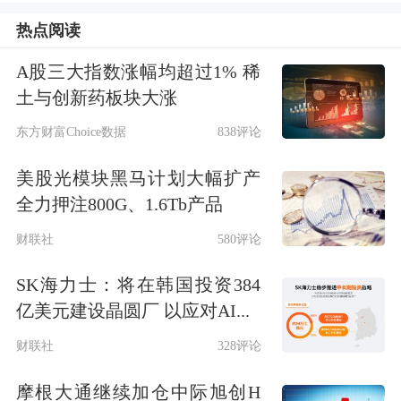
热点阅读
A股三大指数涨幅均超过1% 稀
金价大涨，再创历史新高
土与创新药板块大涨
东方财富Choice数据
838评论
最近几天，金价持续走强，周四，现货
黄金大涨3%，报3175美元/盎司，创出
美股光模块黑马计划大幅扩产
全力押注800G、1.6Tb产品
历史新高；COMEX黄金期货大涨3.73%
财联社
580评论
报3194美元/盎司；周五早盘，现货黄
SK海力士：将在韩国投资384
金突破3200美元/盎司，继续刷新历史
亿美元建设晶圆厂 以应对AI...
新高，日内涨幅超过1%；COMEX黄金
财联社
328评论
期货涨超1.5%，盘中突破3230美元/盎
摩根大通继续加仓中际旭创H
司，也创出历史新高。