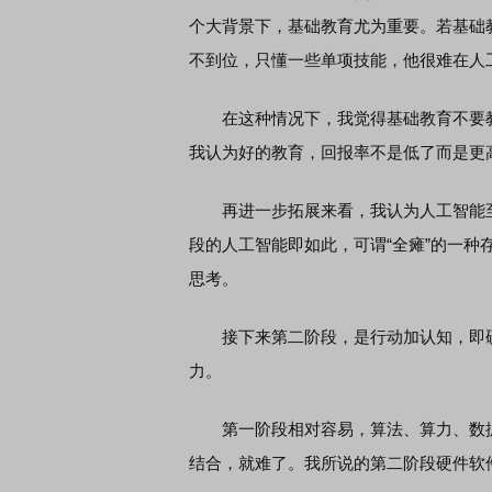
个大背景下，基础教育尤为重要。若基础
不到位，只懂一些单项技能，他很难在人
在这种情况下，我觉得基础教育不要教
首席连线｜东方财富证券陈果：A股再平衡的
债券知识通识：从基
我认为好的教育，回报率不是低了而是更
风，将吹向何处
再进一步拓展来看，我认为人工智能至
段的人工智能即如此，可谓“全瘫”的一
思考。
接下来第二阶段，是行动加认知，即硬
力。
第一阶段相对容易，算法、算力、数据
结合，就难了。我所说的第二阶段硬件软