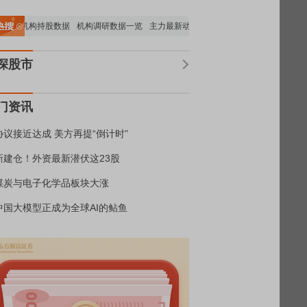
重要机构持股数据
机构调研数据一览
主力最新动向
上市公司限售股解禁一览
昨
深股市
门资讯
协议接近达成 美方再提“倒计时”
新建仓！外资最新潜伏这23股
煤炭与电子化学品板块大涨
中国大模型正成为全球AI的鲇鱼