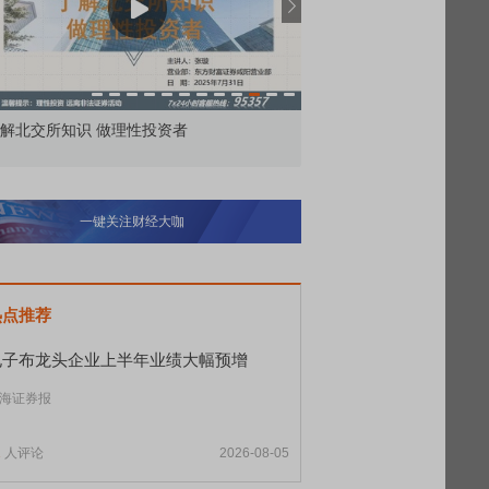
市价委托那么多种，究竟怎么用？
北交所顶格打新居
一键关注财经大咖
热点推荐
电子布龙头企业上半年业绩大幅预增
海证券报
1
人评论
2026-08-05