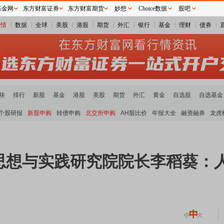
基金网
东方财富证券
东方财富期货
妙想
Choice数据
股吧
行情
数据
全球
美股
港股
期货
外汇
银行
基金
理财
债券
块
排行
新股
基金
港股
美股
期货
外汇
黄金
自选股
自选基金
个股研报
新股申购
转债申购
北交所申购
AH股比价
年报大全
融资融券
龙虎
思想与实践研究院院长李稻葵：