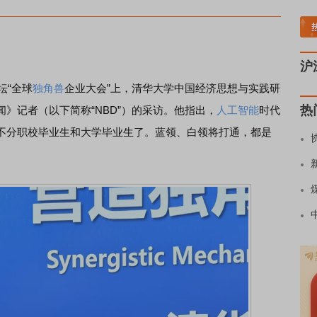
炭板块领涨
贵金属板块走强
半导体板块活跃
沪深资金流向
A股估值分析全览
沪
坛“全球
独角兽
企业大会”上，清华大学中国经济思想与实践研
热
》记者（以下简称“NBD”）的采访。他指出，
人工智能
时代
不分职校毕业生和大学毕业生了。蓝领、白领将打通，都是