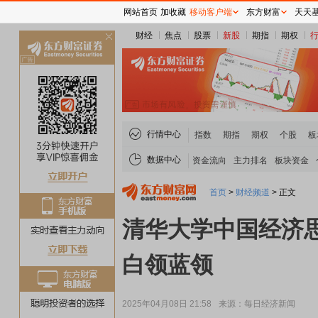
网站首页
加收藏
移动客户端
东方财富
天天
财经
焦点
股票
新股
期指
期权
关
闭
行情中心
指数
期指
期权
个股
板
数据中心
资金流向
主力排名
板块资金
首页
>
财经频道
>
正文
清华大学中国经济
白领蓝领
2025年04月08日 21:58
来源：每日经济新闻