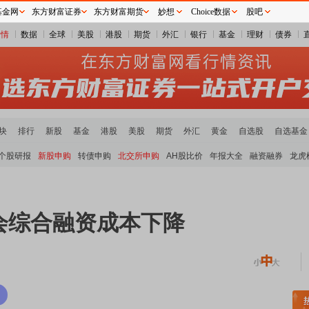
基金网
东方财富证券
东方财富期货
妙想
Choice数据
股吧
行情
数据
全球
美股
港股
期货
外汇
银行
基金
理财
债券
块
排行
新股
基金
港股
美股
期货
外汇
黄金
自选股
自选基金
个股研报
新股申购
转债申购
北交所申购
AH股比价
年报大全
融资融券
龙虎
会综合融资成本下降
稀土板块领涨
元件板块走强
半导体板块活跃
沪深资金流向
A股估值分析全览