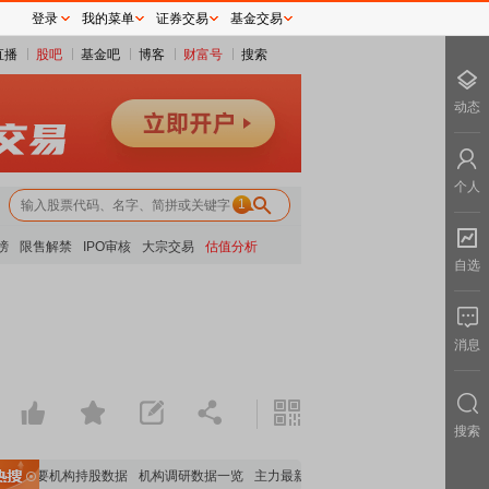
登录
我的菜单
证券交易
基金交易
直播
股吧
基金吧
博客
财富号
搜索
动态
个人
1
榜
限售解禁
IPO审核
大宗交易
估值分析
自选
消息
搜索
重要机构持股数据
机构调研数据一览
主力最新动向
上市公司限售股解禁一览