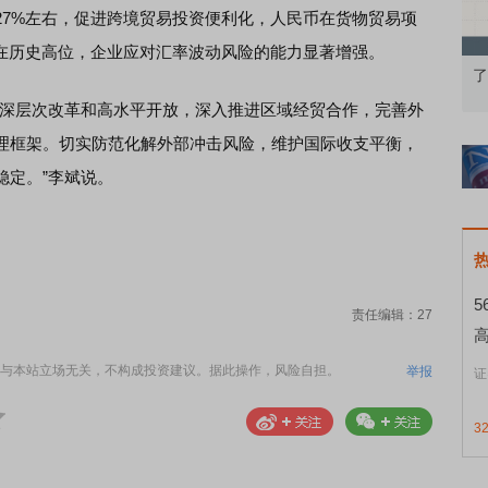
27%左右，促进跨境贸易投资便利化，人民币在货物贸易项
处在历史高位，企业应对汇率波动风险的能力显著增强。
果：A股再平衡的
债券知识通识：从基础认知到特色品种
了
深层次改革和高水平开放，深入推进区域经贸合作，完善外
管理框架。切实防范化解外部冲击风险，维护国际收支平衡，
稳定。”李斌说。
责任编辑：27
与本站立场无关，不构成投资建议。据此操作，风险自担。
举报
证
3