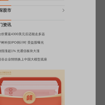
深股市
门资讯
金价重返4300美元后还能走多远
宇树科技IPO倒计时 受益股曝光
纳指涨超1% 光通信板块大涨
硅谷企业悄悄换上中国大模型底座