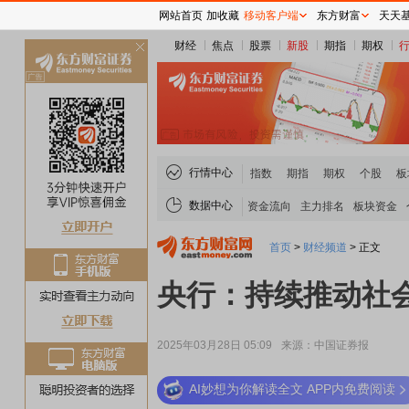
网站首页
加收藏
移动客户端
东方财富
天天
财经
焦点
股票
新股
期指
期权
关
闭
行情中心
指数
期指
期权
个股
板
数据中心
资金流向
主力排名
板块资金
首页
>
财经频道
>
正文
央行：持续推动社
2025年03月28日 05:09
来源：中国证券报
AI妙想为你解读全文 APP内免费阅读