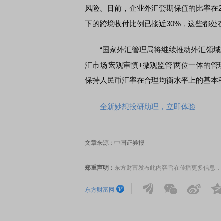
风险。目前，企业外汇套期保值的比率在
下的跨境收付比例已接近30%，这些都
EDMI K90 至尊版 新品发布会
首席连线｜东方财富证券陈
风，将吹向何处
“国家外汇管理局将继续推动外汇领域
汇市场‘宏观审慎+微观监管’两位一体的
保持人民币汇率在合理均衡水平上的基本
全新妙想投研助理，立即体验
文章来源：中国证券报
郑重声明：
东方财富发布此内容旨在传播更多信息，
东方财富网