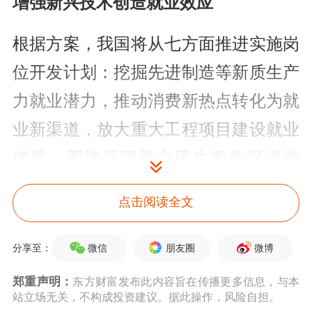
增强新兴技术创造就业效应
根据方案，我国将从七方面推进实施岗
位开发计划：挖掘先进制造等新质生产
力就业潜力，推动消费新热点转化为就
业新渠道，放大重大工程项目建设就业
增量，围绕保障重点民生服务促进就
业，拓宽劳动者城乡基层服务空间，提
点击阅读全文
高民营企业和中小微企业就业吸引力，
稳定机关事业单位和国有企业招聘规
微信
朋友圈
微博
分享至：
模。
郑重声明：
东方财富发布此内容旨在传播更多信息，与本
站立场无关，不构成投资建议。据此操作，风险自担。