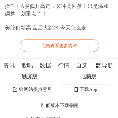
操作丨A股低开高走，又冲高回落！只是温和
政策支持开展国际旅游服务，扩大文旅
调整，划重点了！
就业机会。
美股创新高 盘后大跳水 今天怎么走
在提高民营企业和中小微企业就业吸引
力方面，方案提出，建好用好全国中小
点击查看更多内容
企业服务“一张网”，持续开展“一起益
企”中小企业服务行动，促进企业健康
资讯
股吧
数据
行情
自选
导航
发展，更好发挥就业主渠道作用。办好
触屏版
电脑版
中国国际中小企业博览会，助力开拓多
给网站提点意见
下载App
样化全球市场。健全创业带动就业保障
低版本下载指南
制度，进一步优化创业氛围，鼓励重点