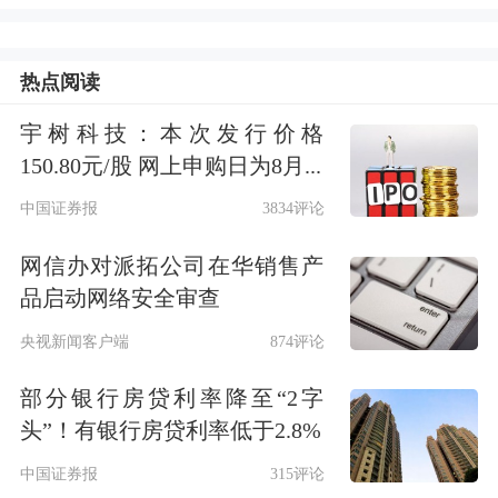
在挖掘先进制造等新质生产力就业潜力
方面，方案提出，实施新一轮十大重点
热点阅读
行业稳增长工作方案，研究保持制造业
宇树科技：本次发行价格
合理比重投入机制，落实“两重”“两
150.80元/股 网上申购日为8月...
新”政策，稳住制造业就业规模。持续
中国证券报
3834评论
开展先进制造业促就业行动，实施制造
网信办对派拓公司在华销售产
业重点产业链高质量发展行动，培育智
品启动网络安全审查
能装备、电子信息、生物医药、
低空经
央视新闻客户端
874评论
济
等就业新空间。加大科技和创新型中
部分银行房贷利率降至“2字
小企业、高新技术企业、
专精特新
中小
头”！有银行房贷利率低于2.8%
企业、专精特新“小巨人”企业、制造业
中国证券报
315评论