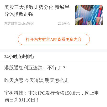
单项冠军企业、瞪羚企业、独角兽企业
美股三大指数走势分化 费城半
等培育力度，创造更多高质量岗位。实
导体指数走强
施“人工智能+”行动，增强新兴技术创
东方财富Choice数据
261评论
造就业效应。
打开东方财富APP查看更多内容
方案提出，推动消费新热点转化为就业
新渠道。健全绿色消费激励机制，发展
24小时点击排行
新能源
、循环利用、
节能环保
、节水减
港股通红利五连跌，不行了？
污等产业，扩大绿色低碳复合型人才需
昨天热恋 今天冷淡 明天怎么走
求。加快文旅与科技及相关产业融合，
宇树科技：本次IPO发行价格150.8元，网上申
培育文化创意、电竞娱乐、
冰雪经济
、
购日为8月10日！
演艺、赛事等业态，结合落实过境免签