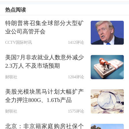
动明显，这给国内存储企业的发展带来
热点阅读
了良机。”深圳佰维存储科技股份有限
特朗普将召集全球部分大型矿
公司（以下简称“
佰维存储
”）战略部负
业公司高管开会
责人肖博天向《证券日报》记者表示。
CCTV国际时讯
1412评论
对于当下存储市场供需情况，海通证券
美国7月非农就业人数意外减少
电子
行业首席分析师张晓飞在接受《证
2.3万人 不及市场预期
券日报》记者采访时表示：“供给端，
财联社
1204评论
NAND Flash原厂自今年初起实施了严
美股光模块黑马计划大幅扩产
格的减产，为产品价格反弹铺垫了基
全力押注800G、1.6Tb产品
础。需求端，
AI应用
全面开花，驱动了
财联社
1575评论
存储芯片的市场需求快速提升。”
北京：非京籍家庭购房社保个