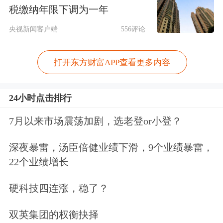
税缴纳年限下调为一年
“根据此前的几轮存储行业周期，一般
央视新闻客户端
556评论
在原厂实施减产后的5个月或6个月，存
储芯片开始出现价格上涨。这一轮的减
打开东方财富APP查看更多内容
产实施之后，由于市场需求旺盛，尤其
24小时点击排行
是AI浪潮下企业级存储芯片需求快速增
7月以来市场震荡加剧，选老登or小登？
长。当下AI服务器的用途以推理为主，
相比此前的AI训练阶段，存储产品价值
深夜暴雷，汤臣倍健业绩下滑，9个业绩暴雷，
22个业绩增长
占比更高。”肖博天表示。
硬科技四连涨，稳了？
存储行业是典型的周期性行业，存储芯
片接下来的价格走势被业内普遍看好。
双英集团的权衡抉择