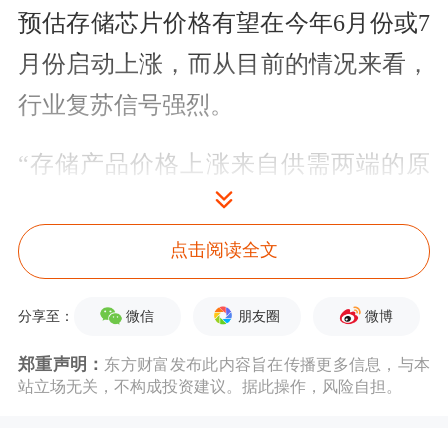
预估存储芯片价格有望在今年6月份或7
月份启动上涨，而从目前的情况来看，
行业复苏信号强烈。
“存储产品价格上涨来自供需两端的原
因，超预期的部分主要来自需求端。在
AI（
人工智能
）浪潮下，全球存储市场
点击阅读全文
需求旺盛，尤其是国内AI产业蓬勃发
微信
朋友圈
微博
分享至：
展，不少企业加大了在AI服务器等方面
郑重声明：
东方财富发布此内容旨在传播更多信息，与本
的布局力度，加之新的AI端应用层出不
站立场无关，不构成投资建议。据此操作，风险自担。
穷，如
AI眼镜
等，对存储产品的需求拉