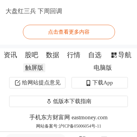
大盘红三兵 下周回调
点击查看更多内容
资讯
股吧
数据
行情
自选
导航
触屏版
电脑版
给网站提点意见
下载App
张晓飞表示：“2025年，伴随AI应用的
低版本下载指南
进一步发展和落地，AI眼镜、智能汽
手机东方财富网 eastmoney.com
车、
机器人
等下游领域对存储芯片的需
网站备案号:沪ICP备05006054号-11
求将持续旺盛，存储产品的单机搭载量