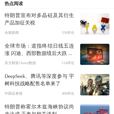
热点阅读
特朗普宣布对多晶硅及其衍生
产品加征关税
央视新闻
550评论
全球市场：道指终结日线五连
涨 闪迪、西部数据绩后大跌 ...
东方财富Choice数据
114评论
DeepSeek、腾讯等深度参与 宇
树科技战略配售名单来了
中国证券报
400评论
特朗普称霍尔木兹海峡协议尚
未达成 正参与相关谈判